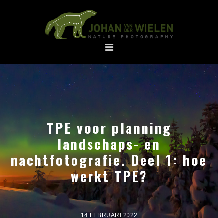
Spring
Door
naar
naar
de
de
hoofdnavigatie
hoofd
inhoud
TPE voor planning
landschaps- en
nachtfotografie. Deel 1: hoe
werkt TPE?
14 FEBRUARI 2022