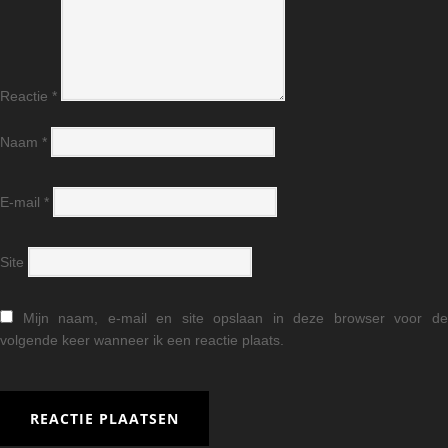
Reactie
*
Naam
*
E-mail
*
Site
Mijn naam, e-mail en site opslaan in deze browser voor d
volgende keer wanneer ik een reactie plaats.