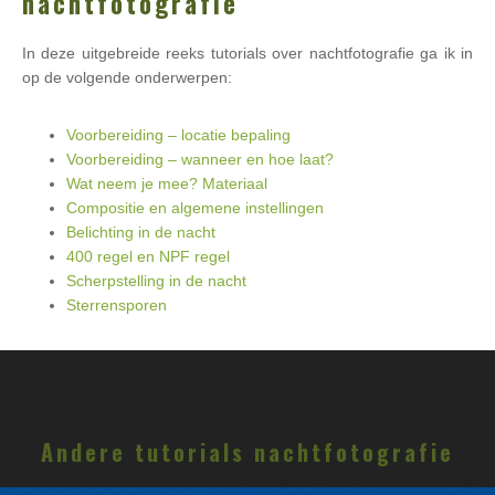
nachtfotografie
In deze uitgebreide reeks tutorials over nachtfotografie ga ik in
op de volgende onderwerpen:
Voorbereiding – locatie bepaling
Voorbereiding – wanneer en hoe laat?
Wat neem je mee? Materiaal
Compositie en algemene instellingen
Belichting in de nacht
400 regel en NPF regel
Scherpstelling in de nacht
Sterrensporen
Andere tutorials nachtfotografie