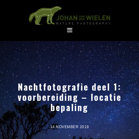
Spring
Door
naar
naar
de
de
hoofdnavigatie
hoofd
inhoud
Nachtfotografie deel 1:
voorbereiding – locatie
bepaling
14 NOVEMBER 2019