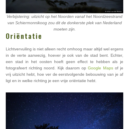
Verbijstering: uitzicht op het Noorden vanaf het Noordzeestrand
van Schiermonnikoog zou dit de donkerste plek van Nederland
moeten zijn.
Oriëntatie
Lichtvervuiling is niet alleen recht omhoog maar altijd wel ergens
in de verte aanwezig, hoever je ook van de stad bent. Echter,
een stad in het oosten hoeft geen effect te hebben als je
fotografeert richting noord. Kijk daarom op
Google Maps
of je
vrij uitzicht hebt, hoe ver de eerstvolgende bebouwing van je af
ligt en in welke richting je een vrije oriëntatie hebt.