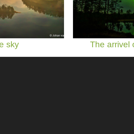
e sky
The arrivel