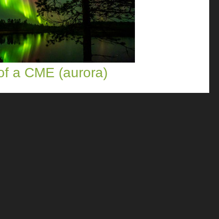
 of a CME (aurora)