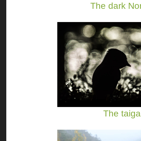
The dark Nor
The taiga