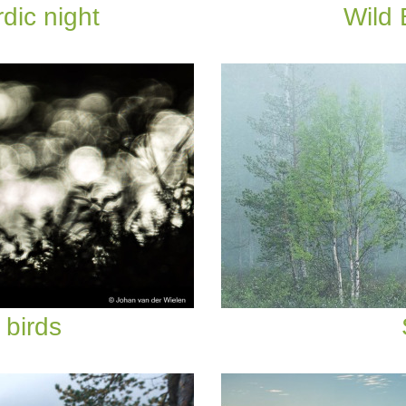
dic night
Wild
 birds