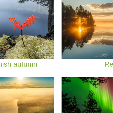
nnish autumn
Re