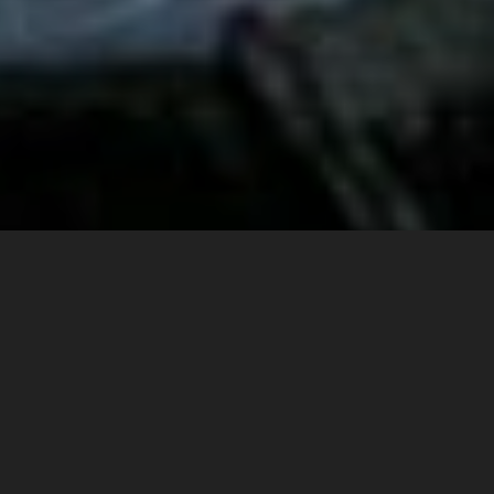
NIEUWE WORKSHOP: Fotoworkshop ~
creatieve ‘vintage’ herfst ~ sfeerfotografie
27 JULI 2026