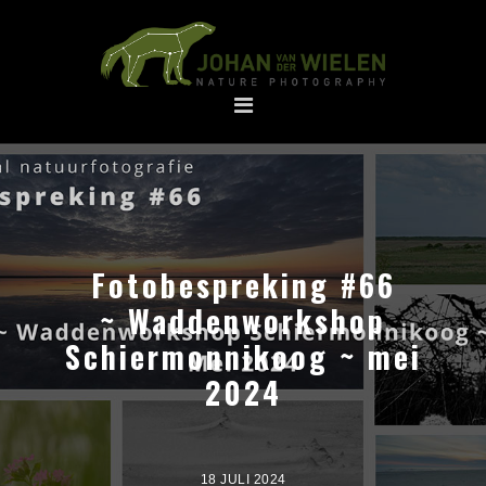
Spring
Door
naar
naar
de
de
hoofdnavigatie
hoofd
inhoud
Fotobespreking #66
~ Waddenworkshop
Schiermonnikoog ~ mei
2024
18 JULI 2024