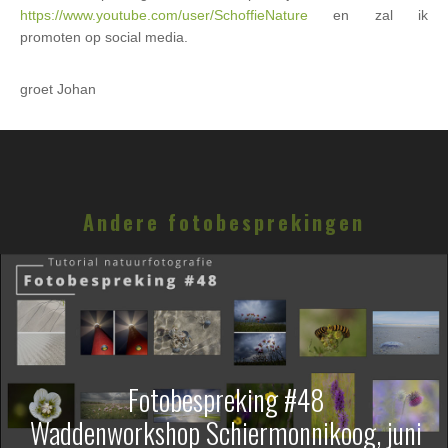
https://www.youtube.com/user/SchoffieNature
en zal ik
promoten op social media.
groet Johan
Andere fotobesprekingen
Fotobespreking #48
Waddenworkshop Schiermonnikoog, juni