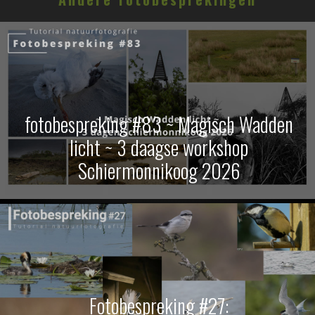
fotobespreking #83 ~ Magisch Wadden
licht ~ 3 daagse workshop
Schiermonnikoog 2026
Fotobespreking #27: