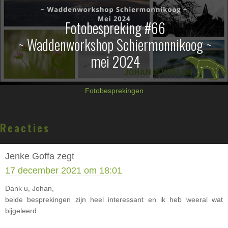
Fotobespreking #66
~ Waddenworkshop Schiermonnikoog ~
mei 2024
Fotobesprekingen
Lees
Reacties
Interacties
Jenke Goffa
zegt
17 december 2021 om 18:01
Dank u, Johan,
beide besprekingen zijn heel interessant en ik heb weeral wat
bijgeleerd.