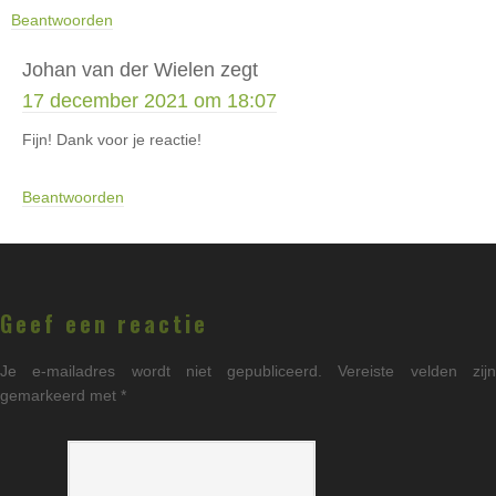
Beantwoorden
Johan van der Wielen
zegt
17 december 2021 om 18:07
Fijn! Dank voor je reactie!
Beantwoorden
Geef een reactie
Je e-mailadres wordt niet gepubliceerd.
Vereiste velden zij
gemarkeerd met
*