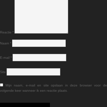
Reactie
*
Naam
*
E-mail
*
Site
Mijn naam, e-mail en site opslaan in deze browser voor d
volgende keer wanneer ik een reactie plaats.