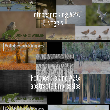
Fotobespreking #27:
vogels
Fotobespreking #25:
abstracte impressies