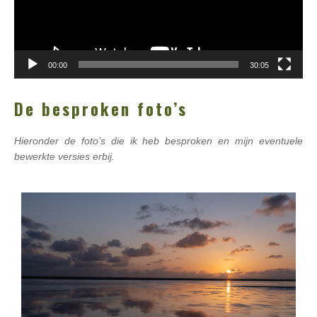
00:00
30:05
De besproken foto’s
Hieronder de foto’s die ik heb besproken en mijn eventuele
bewerkte versies erbij.