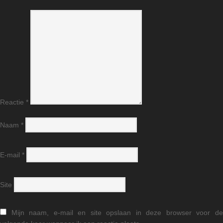
Reactie
*
Naam
*
E-mail
*
Site
Mijn naam, e-mail en site opslaan in deze browser voor d