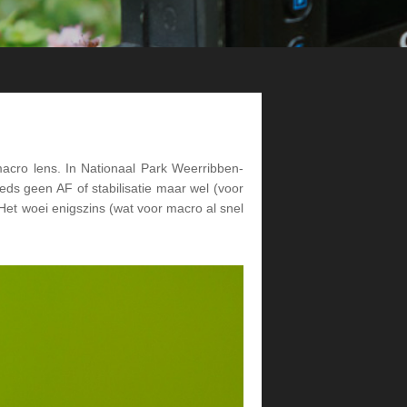
cro lens. In Nationaal Park Weerribben-
ds geen AF of stabilisatie maar wel (voor
Het woei enigszins (wat voor macro al snel