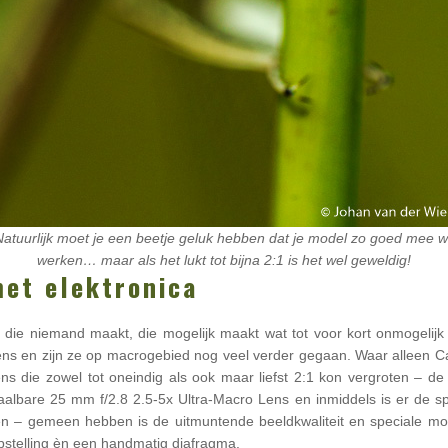
Natuurlijk moet je een beetje geluk hebben dat je model zo goed mee wi
werken… maar als het lukt tot bijna 2:1 is het wel geweldig!
met elektronica
die niemand maakt, die mogelijk maakt wat tot voor kort onmogelij
s en zijn ze op macrogebied nog veel verder gegaan. Waar alleen Ca
 die zowel tot oneindig als ook maar liefst 2:1 kon vergroten – de
albare 25 mm f/2.8 2.5-5x Ultra-Macro Lens en inmiddels is er de s
 – gemeen hebben is de uitmuntende beeldkwaliteit en speciale mog
stelling èn een handmatig diafragma.