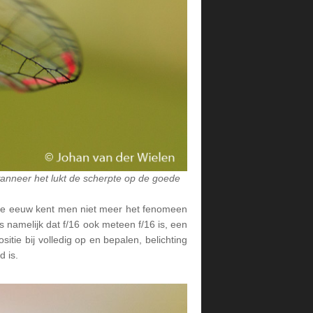
 wanneer het lukt de scherpte op de goede
ige eeuw kent men niet meer het fenomeen
namelijk dat f/16 ook meteen f/16 is, een
tie bij volledig op en bepalen, belichting
 is.