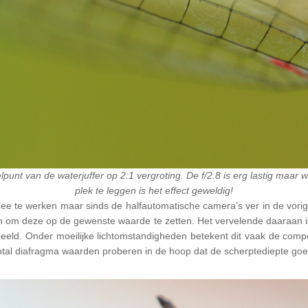
punt van de waterjuffer op 2:1 vergroting. De f/2.8 is erg lastig maar
plek te leggen is het effect geweldig!
e te werken maar sinds de halfautomatische camera’s ver in de vor
n om deze op de gewenste waarde te zetten. Het vervelende daaraan is 
eld. Onder moeilijke lichtomstandigheden betekent dit vaak de composi
ntal diafragma waarden proberen in de hoop dat de scherptediepte goed