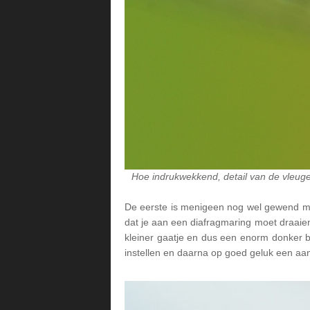
Hoe indrukwekkend, detail van de vleugel
De eerste is menigeen nog wel gewend me
dat je aan een diafragmaring moet draaie
kleiner gaatje en dus een enorm donker be
instellen en daarna op goed geluk een aa