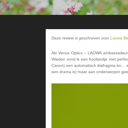
Deze review is geschreven voor
Laowa Be
Als Venus Optics – LAOWA ambassadeur m
Wieden vond ik een hooilandje met perfec
Canon) een automatisch diafragma èn… als 
een drama is) maar aan onderwerpen gee