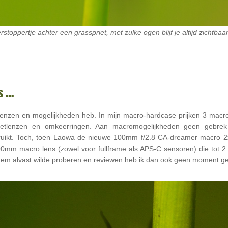
rstoppertje achter een grasspriet, met zulke ogen blijf je altijd zichtba
ns…
o lenzen en mogelijkheden heb. In mijn macro-hardcase prijken 3 mac
rzetlenzen en omkeerringen. Aan macromogelijkheden geen gebrek
uikt. Toch, toen Laowa de nieuwe 100mm f/2.8 CA-dreamer macro 2x –
00mm macro lens (zowel voor fullframe als APS-C sensoren) die tot 2:
 hem alvast wilde proberen en reviewen heb ik dan ook geen moment ge