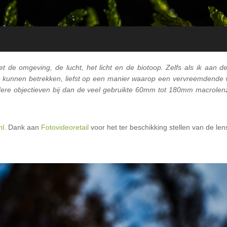
t de omgeving, de lucht, het licht en de biotoop. Zelfs als ik aan d
te kunnen betrekken, liefst op een manier waarop een vervreemdende
ere objectieven bij dan de veel gebruikte 60mm tot 180mm macrolen
nl
. Dank aan
Fotovideoretail
voor het ter beschikking stellen van de lens 