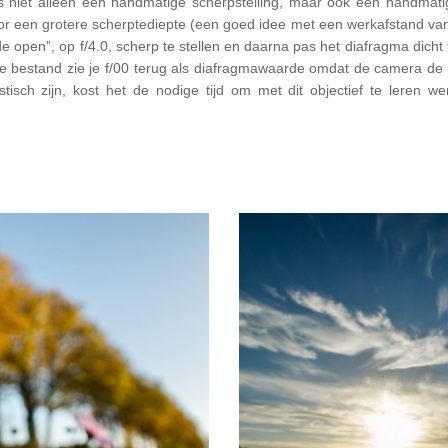
s niet alleen een handmatige scherpstelling, maar ook een handmatig
oor een grotere scherptediepte (een goed idee met een werkafstand van
e open”, op f/4.0, scherp te stellen en daarna pas het diafragma dicht t
je bestand zie je f/00 terug als diafragmawaarde omdat de camera d
tisch zijn, kost het de nodige tijd om met dit objectief te leren w