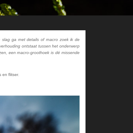
e slag ga met details of macro zoek ik de
 verhouding ontstaat tussen het onderwerp
zen, een macro-groothoek is dé missende
en flitser.