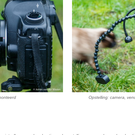
onteerd
Opstelling: camera, venu
!