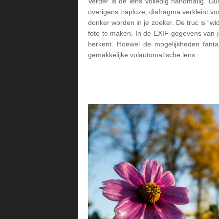
Verder is de lens volledig handmatig. Du
overigens traploze, diafragma verkleint v
donker worden in je zoeker. De truc is “wid
foto te maken. In de EXIF-gegevens van 
herkent. Hoewel de mogelijkheden fantas
gemakkelijke volautomatische lens.