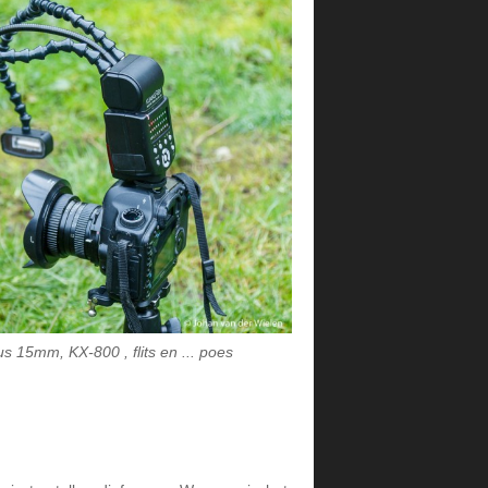
s 15mm, KX-800 , flits en ... poes