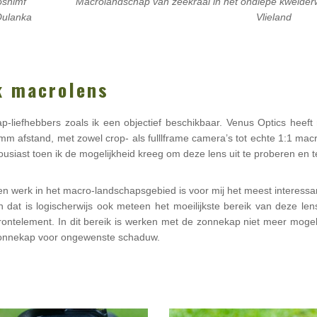
Macrolandschap van zeekraal in het ondiepe kwelde
osnimf
Vlieland
Oulanka
k macrolens
hap-liefhebbers zoals ik een objectief beschikbaar. Venus Optics heef
 afstand, met zowel crop- als fulllframe camera’s tot echte 1:1 macro
ousiast toen ik de mogelijkheid kreeg om deze lens uit te proberen en 
en werk in het macro-landschapsgebied is voor mij het meest interess
 dat is logischerwijs ook meteen het moeilijkste bereik van deze len
frontelement. In dit bereik is werken met de zonnekap niet meer moge
zonnekap voor ongewenste schaduw.