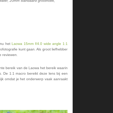
rwater, 20mm standaard groothoek,
t nu het
Laowa 15mm f/4.0 wide angle 1:1
fotografie kunt gaan. Als groot liefhebber
te reviewen.
ante bereik van de Laowa het bereik waarin
s. De 1:1 macro bereikt deze lens bij een
lijk omdat je het onderwerp vaak aanraakt