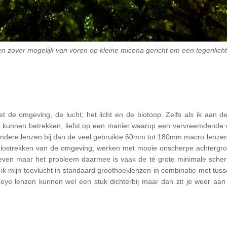
 en zover mogelijk van voren op kleine micena gericht om een tegenlicht 
t de omgeving, de lucht, het licht en de biotoop. Zelfs als ik aan d
te kunnen betrekken, liefst op een manier waarop een vervreemdende
dere lenzen bij dan de veel gebruikte 60mm tot 180mm macro lenzen,
p lostrekken van de omgeving, werken met mooie onscherpe achtergron
ctieven maar het probleem daarmee is vaak de té grote minimale scher
 ik mijn toevlucht in standaard groothoeklenzen in combinatie met tus
isheye lenzen kunnen wel een stuk dichterbij maar dan zit je weer aan h