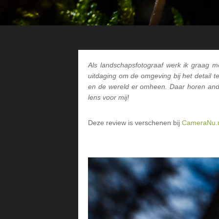
Als landschapsfotograaf werk ik graag me
uitdaging om de omgeving bij het detail 
en de wereld er omheen. Daar horen and
lens voor mij!
Deze review is verschenen bij
CameraNu.