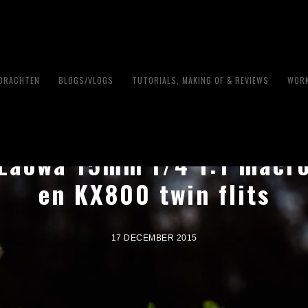
PDRACHTEN
BLOGS/VLOGS
TUTORIALS, MAKING OF & REVIEWS
WORK
Laowa 15mm f/4 1:1 macr
en KX800 twin flits
17 DECEMBER 2015