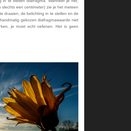
 in te stellen diafragma. Wanneer je het,
 slechts een centimeter) zie je het meteen
e draaien, de belichting in te stellen en de
e handmatig gekozen diafragmawaarde niet
erken, je moet echt oefenen. Het is geen