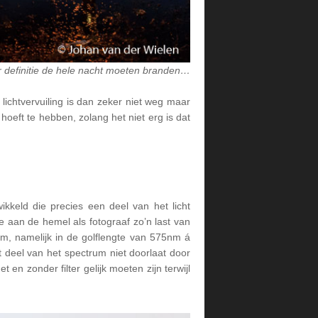
er definitie de hele nacht moeten branden…
ichtvervuiling is dan zeker niet weg maar
 hoeft te hebben, zolang het niet erg is dat
kkeld die precies een deel van het licht
 we aan de hemel als fotograaf zo’n last van
um, namelijk in de golflengte van 575nm á
t deel van het spectrum niet doorlaat door
en zonder filter gelijk moeten zijn terwijl