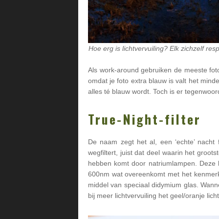
Hoe erg is lichtvervuiling? Elk zichzelf 
Als work-around gebruiken de meeste foto
omdat je foto extra blauw is valt het minde
alles té blauw wordt. Toch is er tegenwoor
True-Night-filter
De naam zegt het al, een ‘echte’ nacht f
wegfiltert, juist dat deel waarin het groot
hebben komt door natriumlampen. Deze lam
600nm wat overeenkomt met het kenmerkende
middel van speciaal didymium glas. Wanneer
bij meer lichtvervuiling het geel/oranje licht