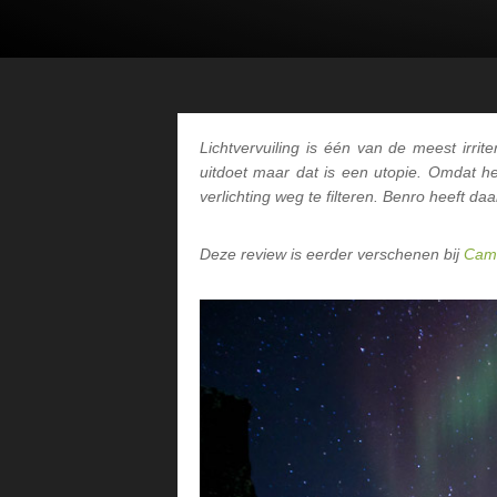
Lichtvervuiling is één van de meest irrite
uitdoet maar dat is een utopie. Omdat he
verlichting weg te filteren. Benro heeft da
Deze review is eerder verschenen bij
Cam