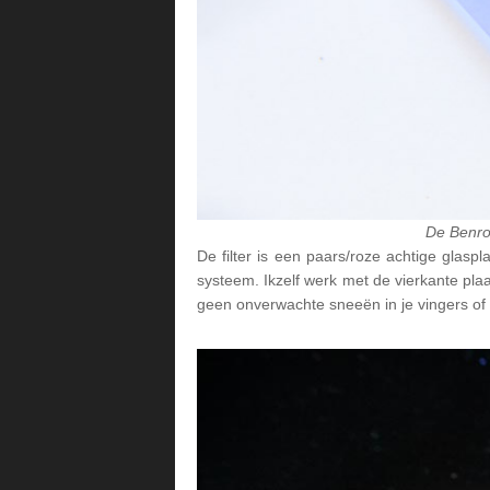
De Benro 
De filter is een paars/roze achtige glasp
systeem. Ikzelf werk met de vierkante plaat
geen onverwachte sneeën in je vingers o