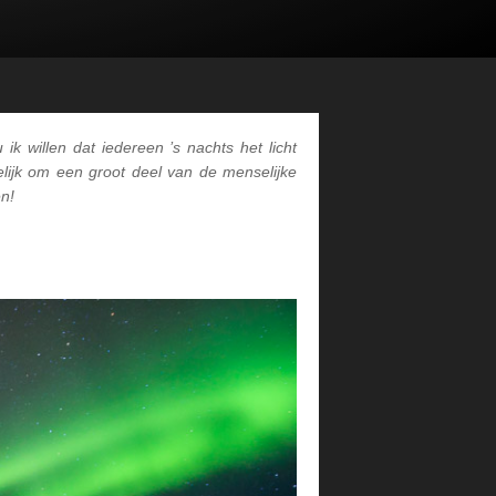
 ik willen dat iedereen ’s nachts het licht
elijk om een groot deel van de menselijke
en!