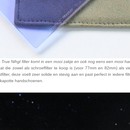
True Nihgt filter komt in een mooi zakje en ook nog eens een mooi ha
laat die zowel als schroeffilter te koop is (voor 77mm en 82mm) als v
filter, deze voelt zeer solide en stevig aan en past perfect in iedere f
f kapotte handschoenen.