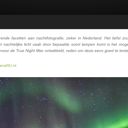
rende facetten aan nachtfotografie, zeker in Nederland. Het liefst zou
t nachtelijke licht vaak door bepaalde soort lampen komt is het mog
arvoor de True Night filter ontwikkeld, reden om deze eens goed te test
eraNU.nl
.