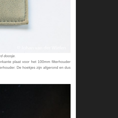
rd doosje.
ierkante plaat voor het 100mm filterhouder
ilterhouder. De hoekjes zijn afgerond en dus