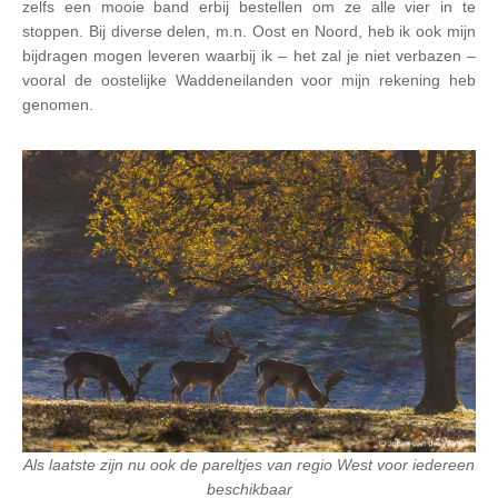
zelfs een mooie band erbij bestellen om ze alle vier in te
stoppen. Bij diverse delen, m.n. Oost en Noord, heb ik ook mijn
bijdragen mogen leveren waarbij ik – het zal je niet verbazen –
vooral de oostelijke Waddeneilanden voor mijn rekening heb
genomen.
Als laatste zijn nu ook de pareltjes van regio West voor iedereen
beschikbaar