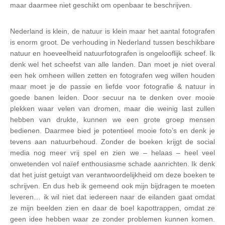
maar daarmee niet geschikt om openbaar te beschrijven.
Nederland is klein, de natuur is klein maar het aantal fotografen
is enorm groot. De verhouding in Nederland tussen beschikbare
natuur en hoeveelheid natuurfotografen is ongelooflijk scheef. Ik
denk wel het scheefst van alle landen. Dan moet je niet overal
een hek omheen willen zetten en fotografen weg willen houden
maar moet je de passie en liefde voor fotografie & natuur in
goede banen leiden. Door secuur na te denken over mooie
plekken waar velen van dromen, maar die weinig last zullen
hebben van drukte, kunnen we een grote groep mensen
bedienen. Daarmee bied je potentieel mooie foto’s en denk je
tevens aan natuurbehoud. Zonder de boeken krijgt de social
media nog meer vrij spel en zien we – helaas – heel veel
onwetenden vol naïef enthousiasme schade aanrichten. Ik denk
dat het juist getuigt van verantwoordelijkheid om deze boeken te
schrijven. En dus heb ik gemeend ook mijn bijdragen te moeten
leveren… ik wil niet dat iedereen naar de eilanden gaat omdat
ze mijn beelden zien en daar de boel kapottrappen, omdat ze
geen idee hebben waar ze zonder problemen kunnen komen.