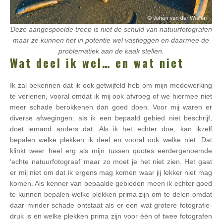
Deze aangespoelde troep is niet de schuld van natuurfotografen
maar ze kunnen het in potentie wel vastleggen en daarmee de
problematiek aan de kaak stellen.
Wat deel ik wel… en wat niet
Ik zal bekennen dat ik ook getwijfeld heb om mijn medewerking
te verlenen, vooral omdat ik mij ook afvroeg of we hiermee niet
meer schade berokkenen dan goed doen. Voor mij waren er
diverse afwegingen: als ik een bepaald gebied niet beschrijf,
doet iemand anders dat. Als ik het echter doe, kan ikzelf
bepalen welke plekken ik deel en vooral ook welke niet. Dat
klinkt weer heel erg als mijn tussen quotes eerdergenoemde
‘echte natuurfotograaf’ maar zo moet je het niet zien. Het gaat
er mij niet om dat ik ergens mag komen waar jij lekker niet mag
komen. Als kenner van bepaalde gebieden meen ik echter goed
te kunnen bepalen welke plekken prima zijn om te delen omdat
daar minder schade ontstaat als er een wat grotere fotografie-
druk is en welke plekken prima zijn voor één of twee fotografen