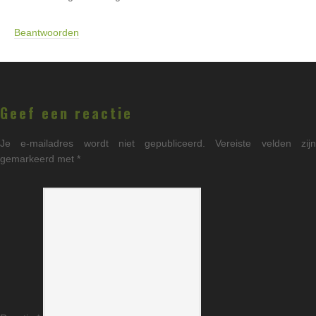
Beantwoorden
Geef een reactie
Je e-mailadres wordt niet gepubliceerd.
Vereiste velden zij
gemarkeerd met
*