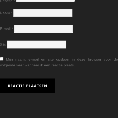
Reactie
*
Naam
*
E-mail
*
Site
Mijn naam, e-mail en site opslaan in deze browser voor d
volgende keer wanneer ik een reactie plaats.