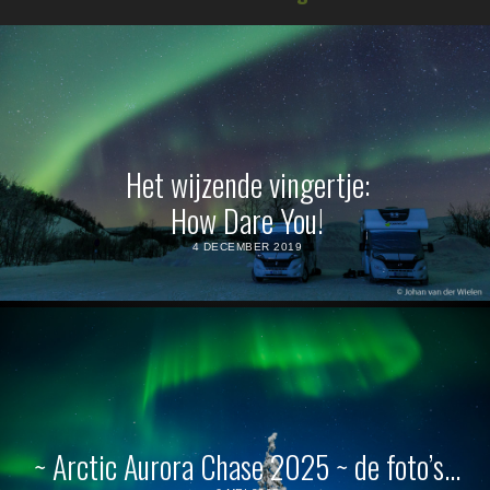
Het wijzende vingertje:
How Dare You!
4 DECEMBER 2019
~ Arctic Aurora Chase 2025 ~ de foto’s…