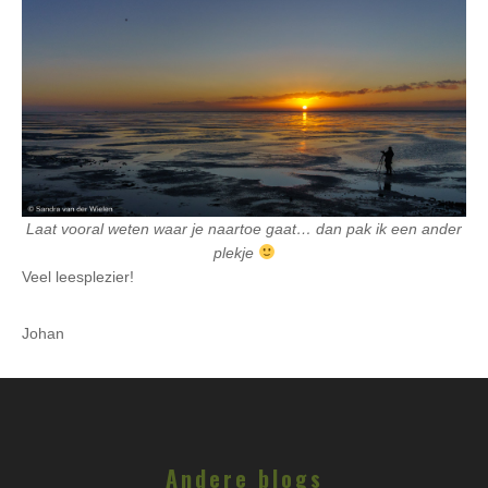
Laat vooral weten waar je naartoe gaat… dan pak ik een ander
plekje
Veel leesplezier!
Johan
Andere blogs