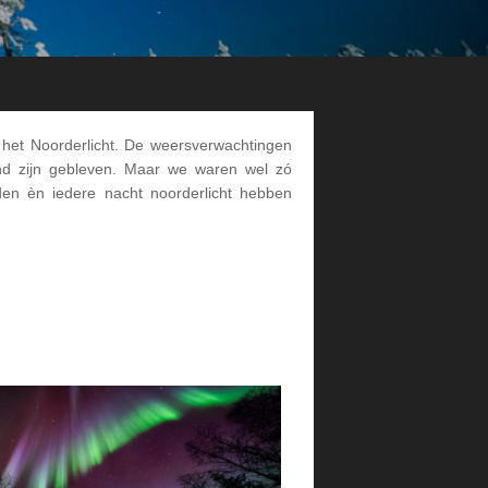
 het Noorderlicht. De weersverwachtingen
and zijn gebleven. Maar we waren wel zó
n èn iedere nacht noorderlicht hebben