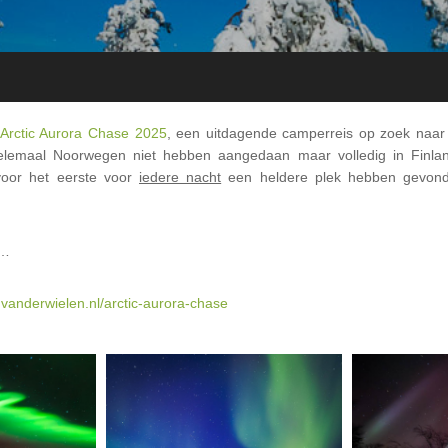
Arctic Aurora Chase 2025
, een uitdagende camperreis op zoek naar
 helemaal Noorwegen niet hebben aangedaan maar volledig in Finl
voor het eerste voor
iedere nacht
een heldere plek hebben gevonde
s…
nvanderwielen.nl/arctic-aurora-chase