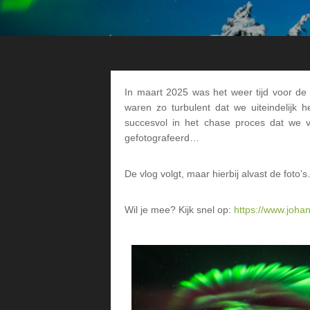
In maart 2025 was het weer tijd voor de
waren zo turbulent dat we uiteindelijk
succesvol in het chase proces dat we 
gefotografeerd…
De vlog volgt, maar hierbij alvast de foto’
Wil je mee? Kijk snel op:
https://www.joha