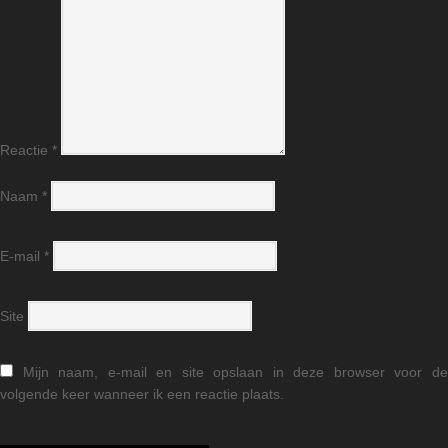
Reactie
*
Naam
*
E-mail
*
Site
Mijn naam, e-mail en site opslaan in deze browser voor d
volgende keer wanneer ik een reactie plaats.