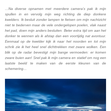
…Na diverse opnamen met meerdere camera’s pak ik mijn
spullen in en vervolg mijn weg richting de diep donkere
kwelders. Ik besluit zonder lampen te fietsen om mijn nachtzicht
niet te bederven maar de vele ondergelopen poelen, vlak naast
het pad, doen mijn anders besluiten. Beter extra tijd om aan het
donker te wennen als ik afstap dan een voortijdig nat avontuur.
Eenmaal op de kwelder kijk ik naar het noorden en tot mijn
schrik zie ik het heel snel dichttrekken met zware wolken. Een
blik op de radar bevestigt mijn bange vermoeden: er komen
zware buien aan! Snel pak ik mijn camera en statief om nog een
laatste beeld te maken van de eerste kleuren van de
schemering…