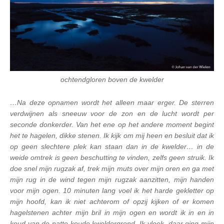
ochtendgloren boven de kwelder
…Na deze opnamen wordt het alleen maar erger. De sterren
verdwijnen als sneeuw voor de zon en de lucht wordt per
seconde donkerder. Van het ene op het andere moment begint
het te hagelen, dikke stenen. Ik kijk om mij heen en besluit dat ik
op geen slechtere plek kan staan dan in de kwelder… in de
weide omtrek is geen beschutting te vinden, zelfs geen struik. Ik
doe snel mijn rugzak af, trek mijn muts over mijn oren en ga met
mijn rug in de wind tegen mijn rugzak aanzitten, mijn handen
voor mijn ogen. 10 minuten lang voel ik het harde gekletter op
mijn hoofd, kan ik niet achterom of opzij kijken of er komen
hagelstenen achter mijn bril in mijn ogen en wordt ik in en in
koud van de natte koude kweldergrond. Ik vloek, daar ging mijn