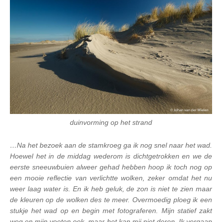
duinvorming op het strand
…Na het bezoek aan de stamkroeg ga ik nog snel naar het wad.
Hoewel het in de middag wederom is dichtgetrokken en we de
eerste sneeuwbuien alweer gehad hebben hoop ik toch nog op
een mooie reflectie van verlichtte wolken, zeker omdat het nu
weer laag water is. En ik heb geluk, de zon is niet te zien maar
de kleuren op de wolken des te meer. Overmoedig ploeg ik een
stukje het wad op en begin met fotograferen. Mijn statief zakt
weg en mijn voeten ook, maar het kan mij niet deren. Ik vergaap