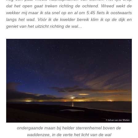
dat het open gaat treken richting de ochtend. Wreed wekt de
wekker mij maar ik sta snel op en al om 5:45 fiets ik oostwaarts
langs het wad. Vóór ik de kwelder bereik klim ik op de dijk en
geniet van het uitzicht richting de wal…
ondergaande maan bij helder sterrenhemel boven de
waddenzee, in de verte het licht van de wal