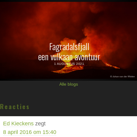
Fagradalsfjall
een vulkaan avontuur
1 AUGUSTUS 2021
Alle blogs
Lees
Reacties
Interacties
Ed Kieckens
zegt
8 april 2016 om 15:40