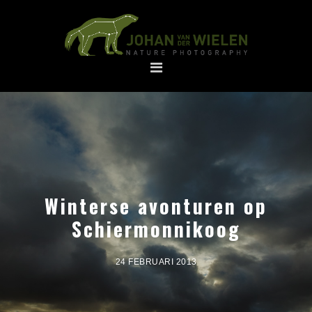
Spring
Door
naar
naar
de
de
hoofdnavigatie
hoofd
inhoud
Winterse avonturen op
Schiermonnikoog
24 FEBRUARI 2013