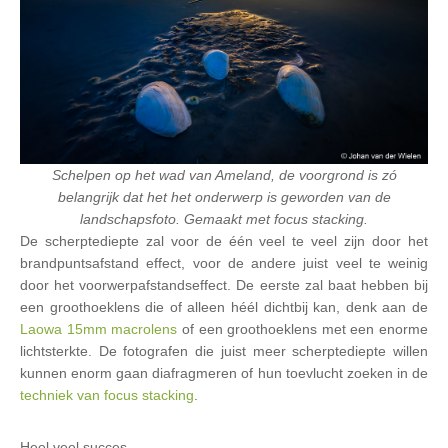
Schelpen op het wad van Ameland, de voorgrond is zó
belangrijk dat het het onderwerp is geworden van de
landschapsfoto. Gemaakt met focus stacking.
De scherptediepte zal voor de één veel te veel zijn door het
brandpuntsafstand effect, voor de andere juist veel te weinig
door het voorwerpafstandseffect. De eerste zal baat hebben bij
een groothoeklens die of alleen héél dichtbij kan, denk aan de
Laowa 15mm macrolens
of een groothoeklens met een enorme
lichtsterkte. De fotografen die juist meer scherptediepte willen
kunnen enorm gaan diafragmeren of hun toevlucht zoeken in de
techniek van focus stacking
.
Heel veel succes,