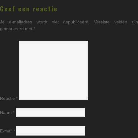
Geef een reactie
Je e-mailadres wordt niet gepubliceerd.
Vereiste velden zij
gemarkeerd met
*
Reactie
*
Naam
*
E-mail
*