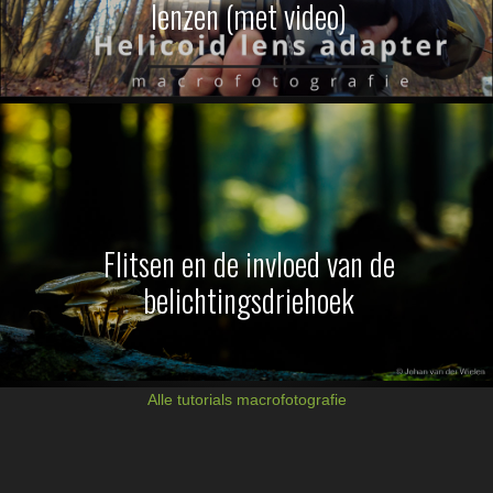
lenzen (met video)
Flitsen en de invloed van de
belichtingsdriehoek
Alle tutorials macrofotografie
Lees
Interacties