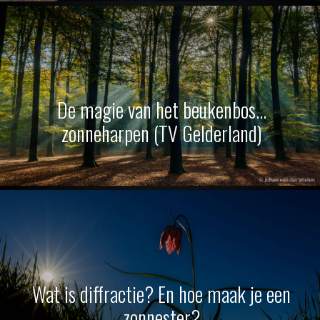
De magie van het beukenbos…
zonneharpen (TV Gelderland)
Wat is diffractie? En hoe maak je een
zonnester?