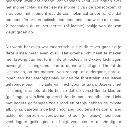
begrijpen waar dat groene licht vandaan komt. We praten over
het moment vlak ná het eerste moment van de zonsopkomt of
vlak vóór het moment dat de zon helemaal onder is. Op dat
moment kán er een optisch fenomeen ontstaan welke maximaal
2 seconden duurt: het eerste (of laatste) stukje van de zon
kleurt groen op.
Nu wordt het even wat theoretisch, als je dit te ver gaat sla je
deze alinea maar even over. Het groene licht heeft te maken
met breking van het licht in de atmosfeer. In dikkere luchtlagen
beweegt licht langzamer dan in dunnere lichtlagen. Omdat de
lichtstralen, op het moment van zonsop- of ondergang, parallel
lopen aan het aardoppervlak krijgen de lichtstralen een ietwat
gekromde baan in plaats van rechtdoor te gaan. Jazeker, het
licht buigt dus iets af. Nu het zo dat de verschillende kleuren
(golflengtes) van licht op verschillende manieren afbuigen. Licht
met hogere golflengtes zoals rood en oranje hebben de minste
afbuiging, daarom is de lucht nog lang rood terwijl de zon al lang
achter de horizon is verdwenen. Groen (en blauw) heeft een
veel lagere golflengtes en buigt veel sterker af, zie figuur