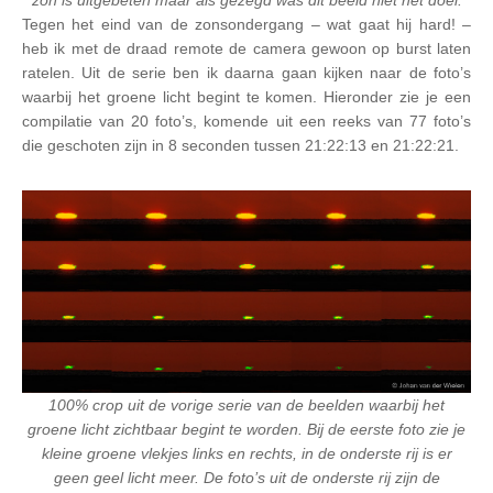
zon is uitgebeten maar als gezegd was dit beeld niet het doel.
Tegen het eind van de zonsondergang – wat gaat hij hard! –
heb ik met de draad remote de camera gewoon op burst laten
ratelen. Uit de serie ben ik daarna gaan kijken naar de foto’s
waarbij het groene licht begint te komen. Hieronder zie je een
compilatie van 20 foto’s, komende uit een reeks van 77 foto’s
die geschoten zijn in 8 seconden tussen 21:22:13 en 21:22:21.
100% crop uit de vorige serie van de beelden waarbij het
groene licht zichtbaar begint te worden. Bij de eerste foto zie je
kleine groene vlekjes links en rechts, in de onderste rij is er
geen geel licht meer. De foto’s uit de onderste rij zijn de