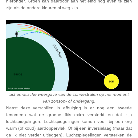
hieronder. Groen kán daardoor aan het eind nog even te zien
zijn als de andere kleuren al weg zijn.
Schematische weergave van de zonnestralen op het moment
van zonsop- of ondergang.
Naast deze verschillen in afbuiging is er nog een tweede
fenomeen wat de groene flits extra versterkt en dat zijn
luchtspiegelingen. Luchtspiegelingen komen voor bij een erg
warm (of koud) aardoppervlak. Of bij een inversielaag (maar dat
ga ik niet verder uitleggen). Luchtspiegelingen versterken de