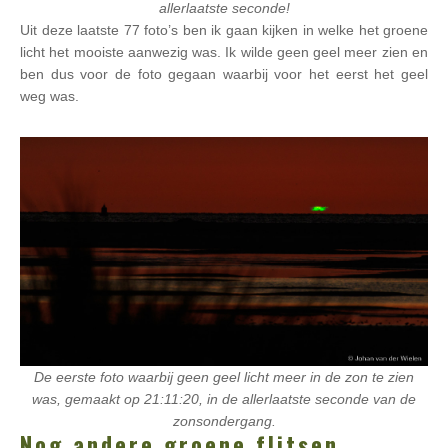
allerlaatste seconde!
Uit deze laatste 77 foto’s ben ik gaan kijken in welke het groene
licht het mooiste aanwezig was. Ik wilde geen geel meer zien en
ben dus voor de foto gegaan waarbij voor het eerst het geel
weg was.
De eerste foto waarbij geen geel licht meer in de zon te zien
was, gemaakt op 21:11:20, in de allerlaatste seconde van de
zonsondergang.
Nog andere groene flitsen