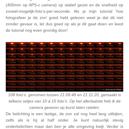
(400mm op APS-c camera) op statief gezet en de snelheid op
zoveel-mogelijk-foto’s-per-seconde. Als je mijn tutorial ‘hoe
fotografeer je de zon’ goed hebt gelezen weet je dat dit niet
zonder gevaar is, let dus goed op als je dit gaat doen en leest
de tutorial nog even grondig door!
108 foto’s. genomen tussen 21:09:48 en 21:11:20, gemaakt is
telkens setjes van 10 á 15 foto’s. Op het allerlaatste heb ik de
camera gewoon op burst laten ratelen.
De belichting is een lastige, de zon zal nog heel lang uitbijten,
zelfs als is hij al half onder. Je kunt natuurlijk stevig
onderbelichten maar dan ben je alle omgeving kwijt. Verder is