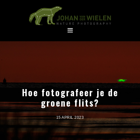
Spring
Door
naar
naar
de
de
hoofdnavigatie
hoofd
inhoud
Hoe fotografeer je de
groene flits?
15 APRIL 2023