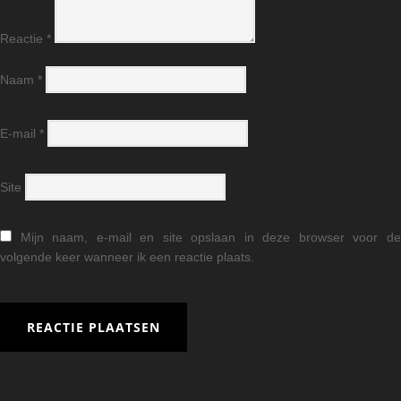
Reactie
*
Naam
*
E-mail
*
Site
Mijn naam, e-mail en site opslaan in deze browser voor d
volgende keer wanneer ik een reactie plaats.