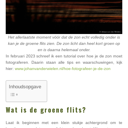
Het allerlaatste moment vóór dat de zon echt volledig onder is
kan je de groene flits zien. De zon licht dan heel kort groen op
en is daarna helemaal onder.
In februari 2023 schreef ik een tutorial over hoe je de zon moet
fotograferen. Daarin staan alle tips en waarschuwingen, kijk
hier:
www.johanvanderwielen.nl/hoe-fotografeer-je-de-zon
Inhoudsopgave
Wat is de groene flits?
Laat ik beginnen met een klein stukje achtergrond om te