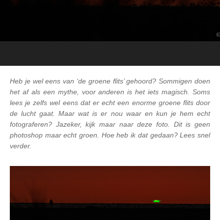
Heb je wel eens van ‘de groene flits’ gehoord? Sommigen doen
het af als een mythe, voor anderen is het iets magisch. Soms
lees je zelfs wel eens dat er echt een enorme groene flits door
de lucht gaat. Maar wat is er nou waar en kun je hem echt
fotograferen? Jazeker, kijk maar naar deze foto. Dit is geen
photoshop maar echt groen. Hoe heb ik dat gedaan? Lees snel
verder.