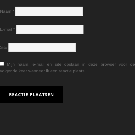
Naam
*
E-mail
*
Site
Mijn naam, e-mail en site opslaan in deze browser voor d
volgende keer wanneer ik een reactie plaats.