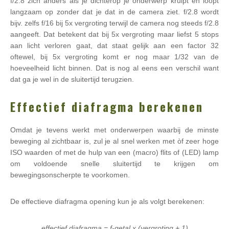
f/2.8 zich anders als je dichterop je onderwerp kruipt en loopt
langzaam op zonder dat je dat in de camera ziet. f/2.8 wordt
bijv. zelfs f/16 bij 5x vergroting terwijl de camera nog steeds f/2.8
aangeeft. Dat betekent dat bij 5x vergroting maar liefst 5 stops
aan licht verloren gaat, dat staat gelijk aan een factor 32
oftewel, bij 5x vergroting komt er nog maar 1/32 van de
hoeveelheid licht binnen. Dat is nog al eens een verschil want
dat ga je wel in de sluitertijd terugzien.
Effectief diafragma berekenen
Omdat je tevens werkt met onderwerpen waarbij de minste
beweging al zichtbaar is, zul je al snel werken met òf zeer hoge
ISO waarden of met de hulp van een (macro) flits of (LED) lamp
om voldoende snelle sluitertijd te krijgen om
bewegingsonscherpte te voorkomen.
De effectieve diafragma opening kun je als volgt berekenen:
effectief diafragma = f-getal x (vergroting + 1)