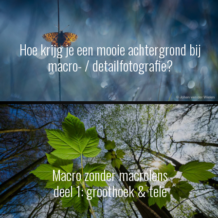
Hoe krijg je een mooie achtergrond bij
macro- / detailfotografie?
Macro zonder macrolens
deel 1: groothoek & tele