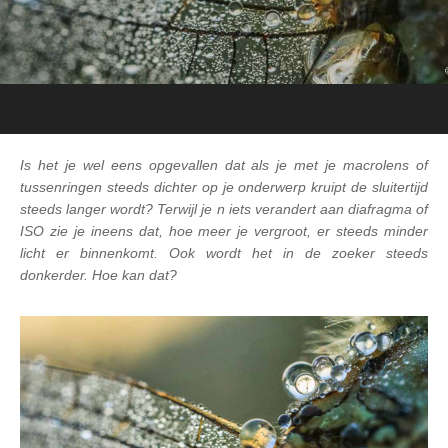
Is het je wel eens opgevallen dat als je met je macrolens of
tussenringen steeds dichter op je onderwerp kruipt de sluitertijd
steeds langer wordt? Terwijl je n iets verandert aan diafragma of
ISO zie je ineens dat, hoe meer je vergroot, er steeds minder
licht er binnenkomt. Ook wordt het in de zoeker steeds
donkerder. Hoe kan dat?