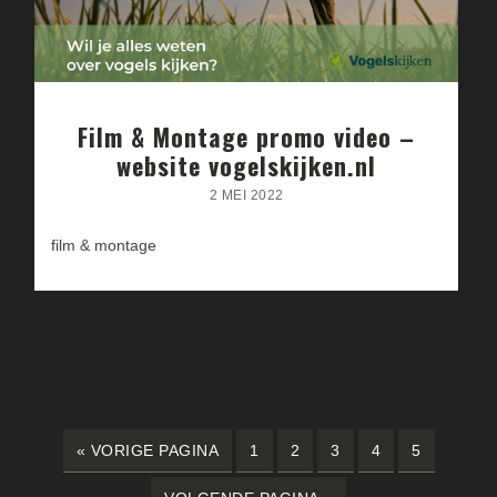
Film & Montage promo video –
website vogelskijken.nl
2 MEI 2022
film & montage
«
GA
VORIGE PAGINA
PAGINA
1
PAGINA
2
PAGINA
3
PAGINA
4
PAGINA
5
NAAR