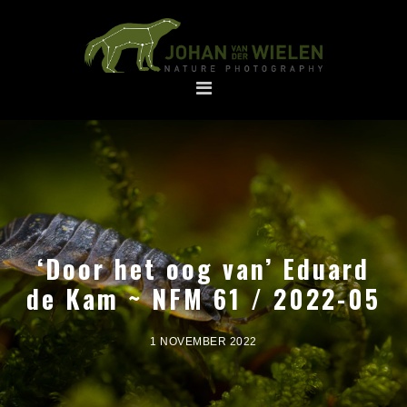
Spring
Door
naar
naar
de
de
hoofdnavigatie
hoofd
inhoud
‘Door het oog van’ Eduard
de Kam ~ NFM 61 / 2022-05
1 NOVEMBER 2022