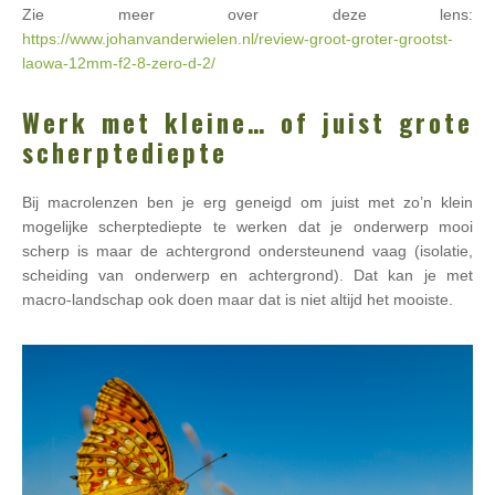
Zie meer over deze lens:
https://www.johanvanderwielen.nl/review-groot-groter-grootst-
laowa-12mm-f2-8-zero-d-2/
Werk met kleine… of juist grote
scherptediepte
Bij macrolenzen ben je erg geneigd om juist met zo’n klein
mogelijke scherptediepte te werken dat je onderwerp mooi
scherp is maar de achtergrond ondersteunend vaag (isolatie,
scheiding van onderwerp en achtergrond). Dat kan je met
macro-landschap ook doen maar dat is niet altijd het mooiste.