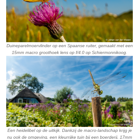
Duineparelmoervlinder op een Spaanse ruiter, gemaakt met een
15mm macro groothoek lens op f/4.0 op Schiermonnikoog.
Een heidelibel op de uitkijk. Dankzij de macro-landschap krijg je
nu ook de omgeving, een kleurrijke tuin bij een boerderij, 17mm