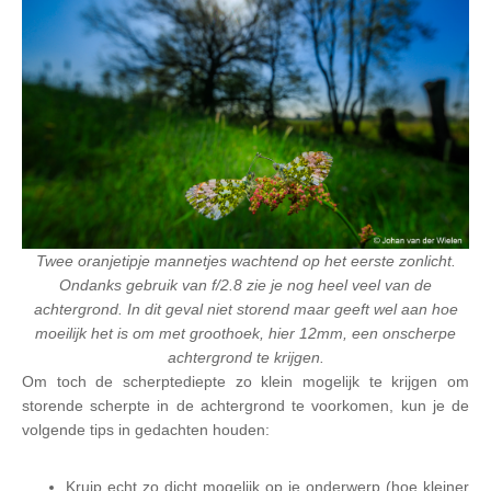
Twee oranjetipje mannetjes wachtend op het eerste zonlicht.
Ondanks gebruik van f/2.8 zie je nog heel veel van de
achtergrond. In dit geval niet storend maar geeft wel aan hoe
moeilijk het is om met groothoek, hier 12mm, een onscherpe
achtergrond te krijgen.
Om toch de scherptediepte zo klein mogelijk te krijgen om
storende scherpte in de achtergrond te voorkomen, kun je de
volgende tips in gedachten houden:
Kruip echt zo dicht mogelijk op je onderwerp (hoe kleiner