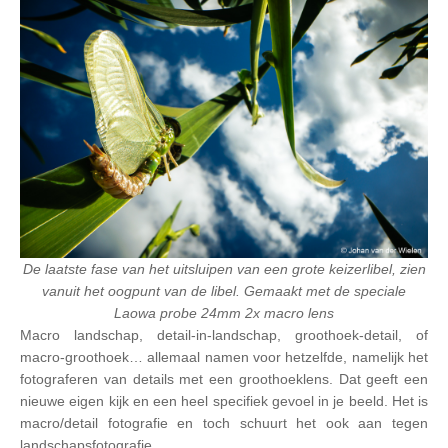
De laatste fase van het uitsluipen van een grote keizerlibel, zien
vanuit het oogpunt van de libel. Gemaakt met de speciale
Laowa probe 24mm 2x macro lens
Macro landschap, detail-in-landschap, groothoek-detail, of
macro-groothoek… allemaal namen voor hetzelfde, namelijk het
fotograferen van details met een groothoeklens. Dat geeft een
nieuwe eigen kijk en een heel specifiek gevoel in je beeld. Het is
macro/detail fotografie en toch schuurt het ook aan tegen
landschapsfotografie.