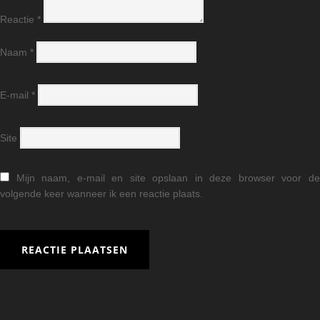
Reactie
*
Naam
*
E-mail
*
Site
Mijn naam, e-mail en site opslaan in deze browser voor d
volgende keer wanneer ik een reactie plaats.