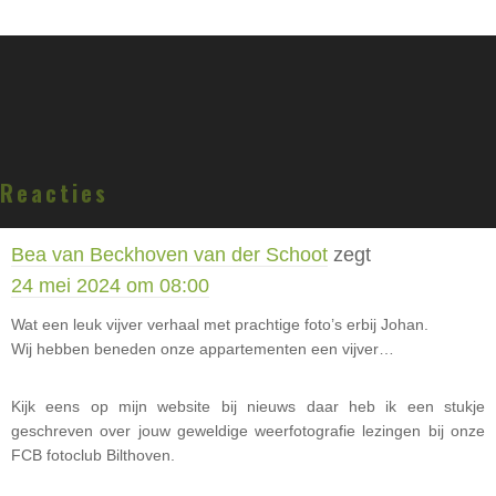
Lees
Reacties
Interacties
Bea van Beckhoven van der Schoot
zegt
24 mei 2024 om 08:00
Wat een leuk vijver verhaal met prachtige foto’s erbij Johan.
Wij hebben beneden onze appartementen een vijver…
Kijk eens op mijn website bij nieuws daar heb ik een stukje
geschreven over jouw geweldige weerfotografie lezingen bij onze
FCB fotoclub Bilthoven.