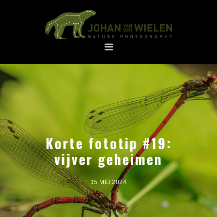
Spring
Door
naar
naar
de
de
hoofdnavigatie
hoofd
inhoud
Korte fototip #19:
vijver geheimen
15 MEI 2024