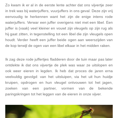
Zo kwam ik er al in de eerste lente achter dat ons vijvertje zeer
in trek was bij waterjuffers, vuurjuffers in ons geval. Deze zijn vrij
eenvoudig te herkennen want het zijn de enige intens rode
waterjuffers. Verwar een juffer overigens niet met een libel. Een
juffer is (vaak) veel kleiner en vouwt zijn vleugels op zijn rug als
hij gaat zitten, in tegenstelling tot een libel die zijn vleugels open
houdt. Verder heeft een juffer beide ogen aan weerszijden van
de kop terwijl de ogen van een libel elkaar in het midden raken.
Ik zag deze rode juffertjes fladderen door de tuin maar pas later
ontdekte ik dat ons vijvertje de plek was waar ze uitslopen en
ook weer eieren in legden. Ik heb dat proces de jaren erna
veelvuldig gevolgd: van het uitsluipen, via het uit hun huidje
kruipen, opdrogen en hun vleugel ontvouwen tot het jagen,
zoeken van een partner, vormen van de bekende
paringskringen tot het leggen van de eieren in onze vijver.