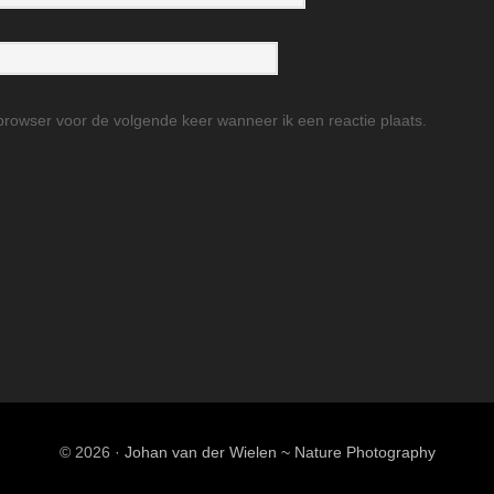
browser voor de volgende keer wanneer ik een reactie plaats.
© 2026 ·
Johan van der Wielen ~ Nature Photography