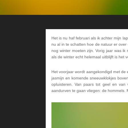
Het is nu haf februari als ik achter mijn 
nu al in te schatten hoe de natuur er over 
nog winter moeten zijn. Vorig jaar was i
als de winter echt helemaal uitblijft is he
Het voorjaar wordt aangekondigd met de eer
jasmijn en komende sneeuwklokjes boven d
opluisteren. Van paars tot geel en van
aandurven te gaan vliegen: de hommels. M