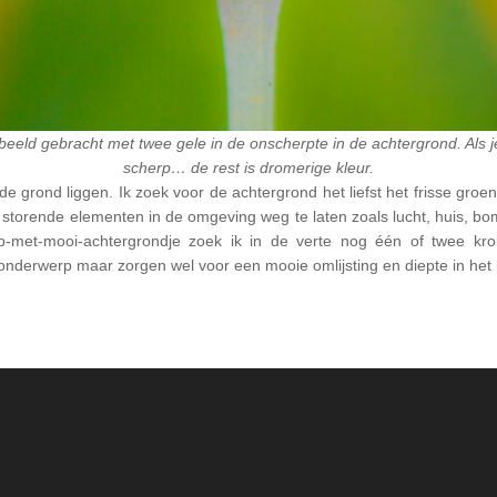
eeld gebracht met twee gele in de onscherpte in de achtergrond. Als je
scherp… de rest is dromerige kleur.
de grond liggen. Ik zoek voor de achtergrond het liefst het frisse gro
 storende elementen in de omgeving weg te laten zoals lucht, huis, bom
met-mooi-achtergrondje zoek ik in de verte nog één of twee kro
onderwerp maar zorgen wel voor een mooie omlijsting en diepte in het b