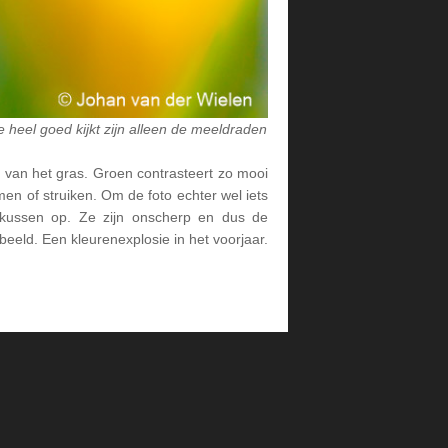
 heel goed kijkt zijn alleen de meeldraden
en van het gras. Groen contrasteert zo mooi
en of struiken. Om de foto echter wel iets
kussen op. Ze zijn onscherp en dus de
eeld. Een kleurenexplosie in het voorjaar.