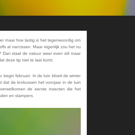
rder maar hoe lastig is het tegenwoordig om
elfs al narcissen. Maar eigenlijk zou het nu
? Dan staat de natuur weer even stil maar
t deze tip niet te laat komt.
begin februari. In de tuin bloeit de winter
 dat de krokussen het voorjaar in de tuin
 verwelkomen de eerste insecten die het
raden en stampers.