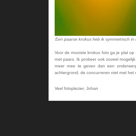
Een paarse krokus heb ik symmetrisch in b
Voor de mooiste krokus foto ga je plat op 
met paars. Ik probeer ook zoveel mogelijk
meer mee te geven dan een onderwerp-
achtergrond, de concurreren niet met het 
Veel fotoplezier, Johan