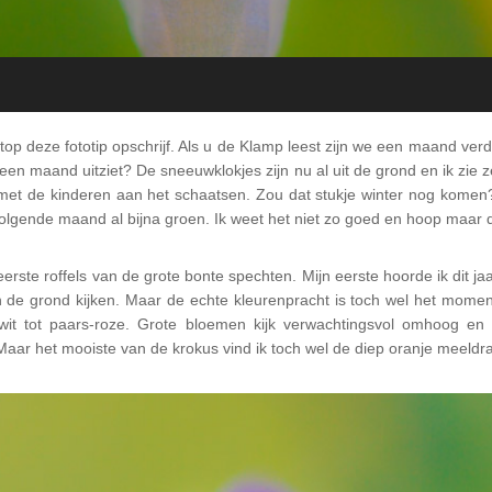
laptop deze fototip opschrijf. Als u de Klamp leest zijn we een maand ve
een maand uitziet? De sneeuwklokjes zijn nu al uit de grond en ik zie z
k met de kinderen aan het schaatsen. Zou dat stukje winter nog komen
t volgende maand al bijna groen. Ik weet het niet zo goed en hoop maar da
ste roffels van de grote bonte spechten. Mijn eerste hoorde ik dit jaar 
e grond kijken. Maar de echte kleurenpracht is toch wel het moment
 wit tot paars-roze. Grote bloemen kijk verwachtingsvol omhoog en
aar het mooiste van de krokus vind ik toch wel de diep oranje meeld