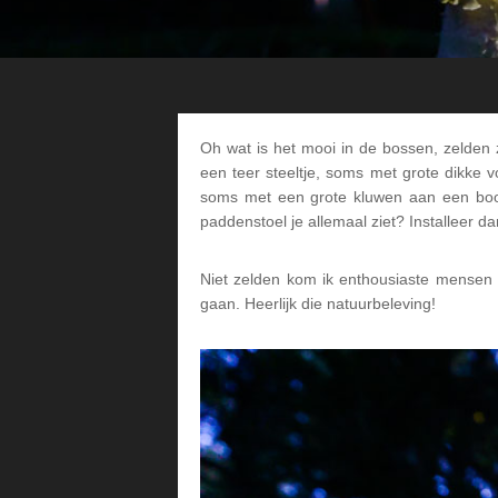
Oh wat is het mooi in de bossen, zelden 
een teer steeltje, soms met grote dikke
soms met een grote kluwen aan een booms
paddenstoel je allemaal ziet? Installeer d
Niet zelden kom ik enthousiaste mensen m
gaan. Heerlijk die natuurbeleving!