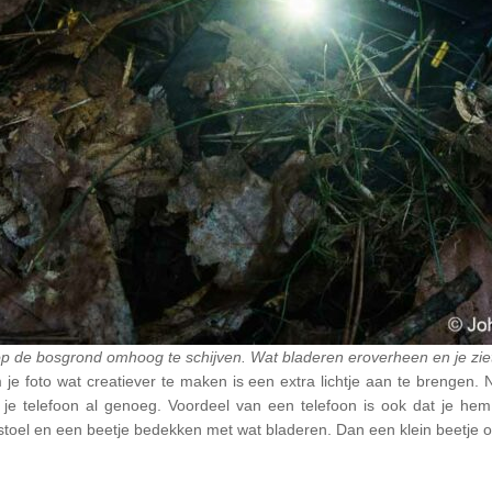
n op de bosgrond omhoog te schijven. Wat bladeren eroverheen en je ziet
je foto wat creatiever te maken is een extra lichtje aan te brengen. Na
e telefoon al genoeg. Voordeel van een telefoon is ook dat je hem
oel en een beetje bedekken met wat bladeren. Dan een klein beetje o