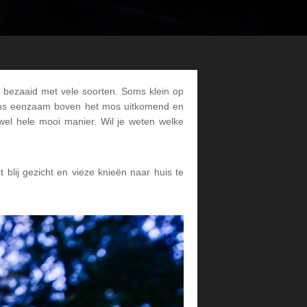
l bezaaid met vele soorten. Soms klein op
 soms eenzaam boven het mos uitkomend en
wel hele mooi manier. Wil je weten welke
blij gezicht en vieze knieën naar huis te