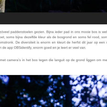
zóveel paddenstoelen gezien. Bijna ieder pad in ons mooie bos is we
 voet, soms bijna dezelfde kleur als de bosgrond en soms fel rood,
tronk. De diversiteit is enorm en kleurt de herfst dit jaar op een 
an de app OBSidentify, enorm goed en je leert er veel van.
et camera’s in het bos tegen die languit op de grond liggen om met 