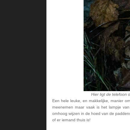
Hier ligt de telefoo
Een hele leuke, en makkelijke, manier om 
meenemen maar vaak is het lampje van j
omhoog wijzen in de hoed van de paddenst
of er iemand thuis is!