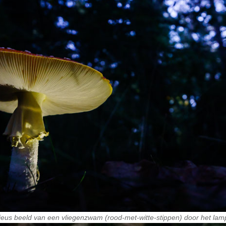
ieus beeld van een vliegenzwam (rood-met-witte-stippen) door het lampj