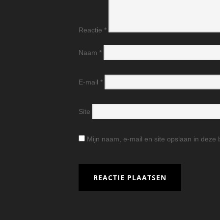
Reactie
*
Naam
*
E-mail
*
Site
Mijn naam, e-mail en site opslaan in deze 