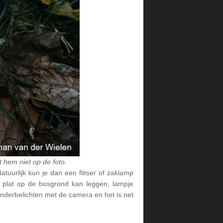
 hem niet op de foto.
tuurlijk kun je dan een flitser of zaklamp
 plat op de bosgrond kan leggen, lampje
nderbelichten met de camera en het is net