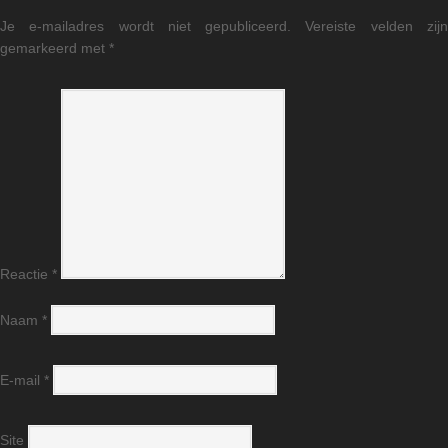
Je e-mailadres wordt niet gepubliceerd.
Vereiste velden zij
gemarkeerd met
*
Reactie
*
Naam
*
E-mail
*
Site