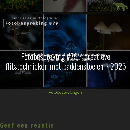
Fotobespreking #79 ~ creatieve
flitstechnieken met paddenstoelen ~ 2025
Fotobesprekingen
Lees
Interacties
Geef een reactie