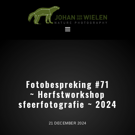
Spring
Door
naar
naar
de
de
hoofdnavigatie
hoofd
inhoud
Fotobespreking #71
~ Herfstworkshop
sfeerfotografie ~ 2024
21 DECEMBER 2024