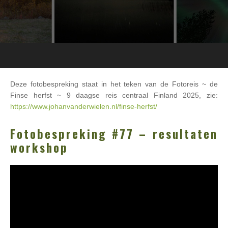
Deze fotobespreking staat in het teken van de Fotoreis ~ de
Finse herfst ~ 9 daagse reis centraal Finland 2025, zie:
https://www.johanvanderwielen.nl/finse-herfst/
Fotobespreking #77 – resultaten
workshop
Videospeler