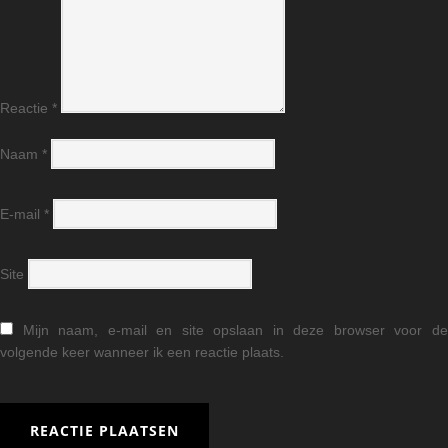
Reactie
*
Naam
*
E-mail
*
Site
Mijn naam, e-mail en site opslaan in deze browser voor d
volgende keer wanneer ik een reactie plaats.