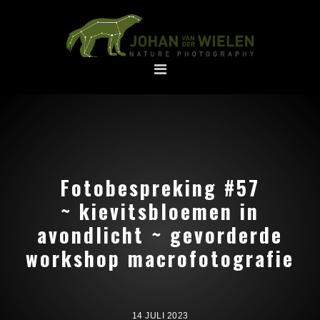
Spring
Door
naar
naar
de
de
hoofdnavigatie
hoofd
inhoud
Fotobespreking #57
~ kievitsbloemen in
avondlicht ~ gevorderde
workshop macrofotografie
14 JULI 2023