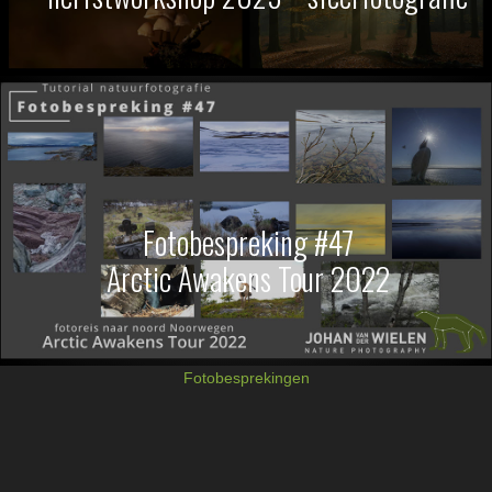
Fotobespreking #47
Arctic Awakens Tour 2022
Fotobesprekingen
Lees
Interacties