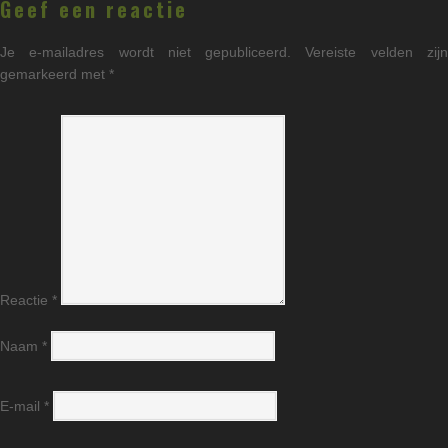
Geef een reactie
Je e-mailadres wordt niet gepubliceerd.
Vereiste velden zij
gemarkeerd met
*
Reactie
*
Naam
*
E-mail
*