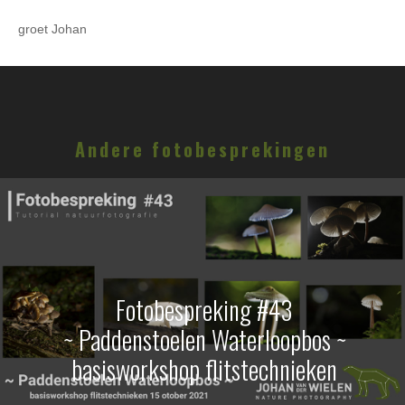
groet Johan
Andere fotobesprekingen
Fotobespreking #43
~ Paddenstoelen Waterloopbos ~
basisworkshop flitstechnieken