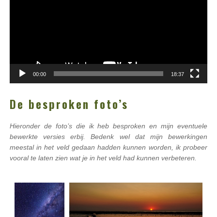
00:00
18:37
De besproken foto’s
Hieronder de foto’s die ik heb besproken en mijn eventuele
bewerkte versies erbij. Bedenk wel dat mijn bewerkingen
meestal in het veld gedaan hadden kunnen worden, ik probeer
vooral te laten zien wat je in het veld had kunnen verbeteren.