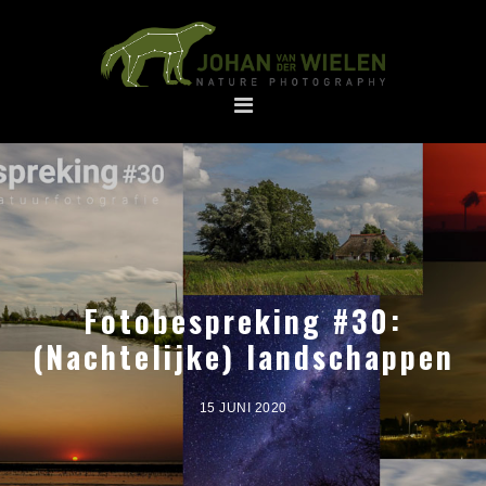
Spring
Door
naar
naar
de
de
hoofdnavigatie
hoofd
inhoud
Fotobespreking #30:
(Nachtelijke) landschappen
15 JUNI 2020