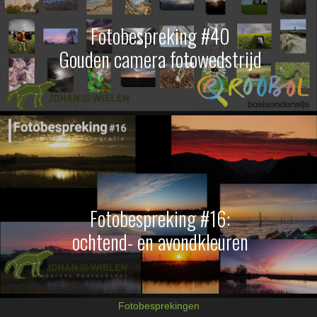
Fotobespreking #40
Gouden camera fotowedstrijd
Fotobespreking #16:
ochtend- en avondkleuren
Fotobesprekingen