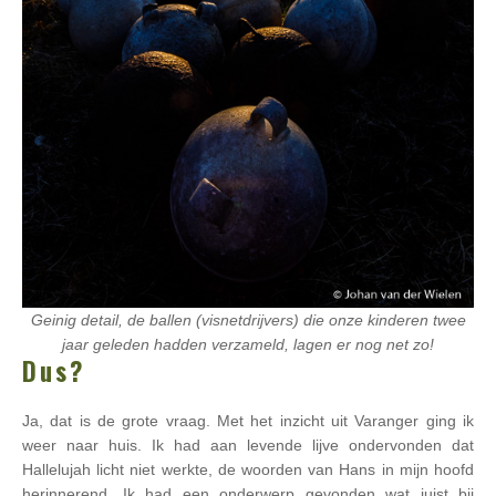
Geinig detail, de ballen (visnetdrijvers) die onze kinderen twee
jaar geleden hadden verzameld, lagen er nog net zo!
Dus?
Ja, dat is de grote vraag. Met het inzicht uit Varanger ging ik
weer naar huis. Ik had aan levende lijve ondervonden dat
Hallelujah licht niet werkte, de woorden van Hans in mijn hoofd
herinnerend. Ik had een onderwerp gevonden wat juist bij