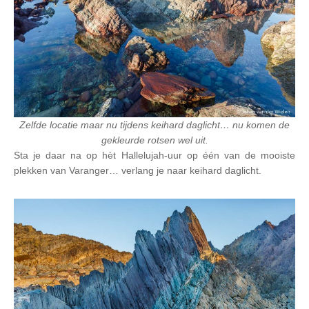
Zelfde locatie maar nu tijdens keihard daglicht… nu komen de
gekleurde rotsen wel uit.
Sta je daar na op hèt Hallelujah-uur op één van de mooiste
plekken van Varanger… verlang je naar keihard daglicht.