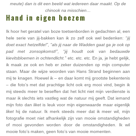
meute) dan is dit een beeld wat iedereen daar maakt. Op de
chinook na misschien…
Hand in eigen boezem
Ik hoor het geratel van boze toetsenborden in gedachten al, een
hele serie van jij-bakken kan ik zo zelf ook wel bedenken: “
jij
doet exact hetzelfde!”, “als jij naar de Wadden gaat ga je ook op
pad met zonsopkomst!”, “jij houdt ook van bedauwde
kievitsbloemen in ochtendlicht.”
etc. etc. etc. En ja, je hebt gelijk,
ik maak ze ook en heb er zeker duizenden op mijn computer
staan. Maar de wijze woorden van Hans Strand beginnen aan
mij te knagen. Hoewel ik – en daar komt mij grootste bekentenis
– die foto’s met dat prachtige licht ook erg mooi vind, begin ik
mij steeds meer te beseffen dat het licht niet mijn verdienste is
maar ik slechts iets vastleg wat de natuur mij geeft. Dat iemand
mijn foto dan
liket
is leuk voor mijn eigenwaarde maar eigenlijk
liket
hij de natuur. Ik merk steeds meer dat ik meer wil, mijn
fotografie moet niet afhankelijk zijn van mooie omstandigheden
of mooi gevonden worden door de omstandigheden. Ik wil
mooie foto’s maken, geen foto’s van mooie momenten.