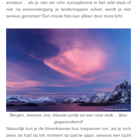
amateur… als je niet ver vóór zonsopkomst in het veld staat of
niet na zonsondergang je landschappen schiet, wordt je niet
serieus genomen! Een mooie foto kan alleen door mooi licht.
Bergen, sneeuw, zee, blauwe uurtje en een roze wolk… likes
gegarandeerd!
Natuurlijk kun je de Amerikaanse truc toepassen om, als je toch
geen zin had op hèt moment op pad te gaan, gewoon een lucht