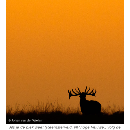
Als je de plek weet (Reemsterveld, NP hoge Veluwe.. volg de