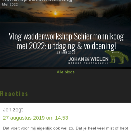
Vlog waddenworkshop Schiermonnikoog
mei 2022: uitdaging & voldoening!
12 MEI 2022
Alle blogs
Lees
Reacties
Interacties
Jen
zegt
27 augustus 2019 om 14:53
Dat voelt voor mij eigenlijk ook wel zo. Dat je heel veel mist of hebt