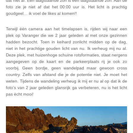
dat niet af. Een laagstaande zon is een laagstaande zon. Aan de
foto zie je niet af dat het 00:00 uur is. Het licht is prachtig
goudgeel… ik voel de likes al komen!!
Terwijl één camera aan het timelapsen is, rijden wij naar een
plek op Varanger die we 2 jaar geleden al met onze gezinnen
hadden bezocht. Toen in keihard zonlicht midden op de dag,
niet in het prachtige gouden licht van nu. Ik verheug mij nu al.
Deze plek, met huizenhoge schuine rotsformaties, staat nergens
aangegeven op de kaart en de parkeerplaats rij je ook zo
voorbij. Geen bordje, geen wandelpad maar gewoon cross
country. Zelfs van afstand die je de potentie niet. Je moet het
weten. Tijdens de wandeling verheug ik mij er nu al op dat ik de
foto’s van 2 jaar geleden glansrijk ga verbeteren, nu is het licht
pas ècht mooi!