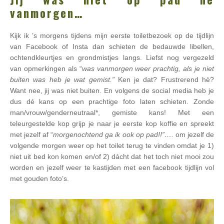
vanmorgen…
Kijk ik ’s morgens tijdens mijn eerste toiletbezoek op de tijdlijn
van Facebook of Insta dan schieten de bedauwde libellen,
ochtendkleurtjes en grondmistjes langs. Liefst nog vergezeld
van opmerkingen als “
was vanmorgen weer prachtig, als je niet
buiten was heb je wat gemist.”
Ken je dat? Frustrerend hè?
Want nee, jij was niet buiten. En volgens de social media heb je
dus dé kans op een prachtige foto laten schieten. Zonde
man/vrouw/genderneutraal*, gemiste kans! Met een
teleurgestelde kop grijp je naar je eerste kop koffie en spreekt
met jezelf af “
morgenochtend ga ik ook op pad!!”….
om jezelf de
volgende morgen weer op het toilet terug te vinden omdat je 1)
niet uit bed kon komen en/of 2) dácht dat het toch niet mooi zou
worden en jezelf weer te kastijden met een facebook tijdlijn vol
met gouden foto’s.