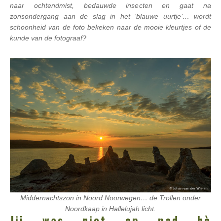
naar ochtendmist, bedauwde insecten en gaat na
zonsondergang aan de slag in het ‘blauwe uurtje’… wordt
schoonheid van de foto bekeken naar de mooie kleurtjes of de
kunde van de fotograaf?
Middernachtszon in Noord Noorwegen… de Trollen onder
Noordkaap in Hallelujah licht.
Jij was niet op pad hè