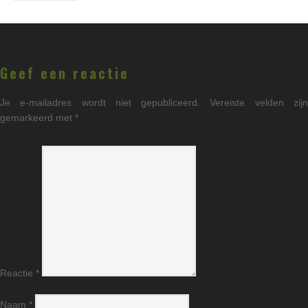
Geef een reactie
Je e-mailadres wordt niet gepubliceerd.
Vereiste velden zij
gemarkeerd met
*
Reactie
*
Naam
*