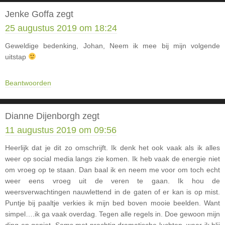
Jenke Goffa
zegt
25 augustus 2019 om 18:24
Geweldige bedenking, Johan, Neem ik mee bij mijn volgende
uitstap
Beantwoorden
Dianne Dijenborgh
zegt
11 augustus 2019 om 09:56
Heerlijk dat je dit zo omschrijft. Ik denk het ook vaak als ik alles
weer op social media langs zie komen. Ik heb vaak de energie niet
om vroeg op te staan. Dan baal ik en neem me voor om toch echt
weer eens vroeg uit de veren te gaan. Ik hou de
weersverwachtingen nauwlettend in de gaten of er kan is op mist.
Puntje bij paaltje verkies ik mijn bed boven mooie beelden. Want
simpel….ik ga vaak overdag. Tegen alle regels in. Doe gewoon mijn
ding en geniet. Soms met prachtig dramatische luchten, waar ik blij