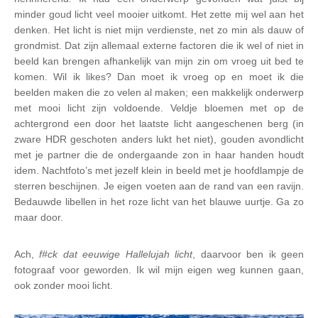
minder goud licht veel mooier uitkomt. Het zette mij wel aan het
denken. Het licht is niet mijn verdienste, net zo min als dauw of
grondmist. Dat zijn allemaal externe factoren die ik wel of niet in
beeld kan brengen afhankelijk van mijn zin om vroeg uit bed te
komen. Wil ik likes? Dan moet ik vroeg op en moet ik die
beelden maken die zo velen al maken; een makkelijk onderwerp
met mooi licht zijn voldoende. Veldje bloemen met op de
achtergrond een door het laatste licht aangeschenen berg (in
zware HDR geschoten anders lukt het niet), gouden avondlicht
met je partner die de ondergaande zon in haar handen houdt
idem. Nachtfoto’s met jezelf klein in beeld met je hoofdlampje de
sterren beschijnen. Je eigen voeten aan de rand van een ravijn.
Bedauwde libellen in het roze licht van het blauwe uurtje. Ga zo
maar door.
Ach,
f#ck dat eeuwige Hallelujah licht
, daarvoor ben ik geen
fotograaf voor geworden. Ik wil mijn eigen weg kunnen gaan,
ook zonder mooi licht.