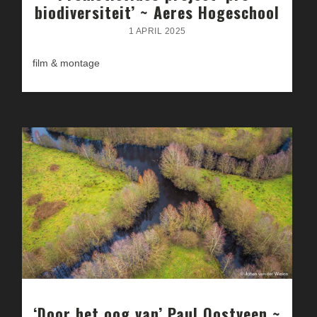
biodiversiteit’ ~ Aeres Hogeschool
1 APRIL 2025
film & montage
‘Door het oog van’ Paul Oostveen ~