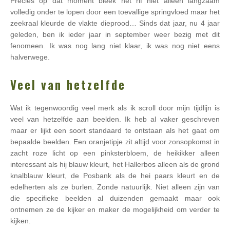
Precies op dat moment bleek het rif niet alleen langzaam
volledig onder te lopen door een toevallige springvloed maar het
zeekraal kleurde de vlakte dieprood… Sinds dat jaar, nu 4 jaar
geleden, ben ik ieder jaar in september weer bezig met dit
fenomeen. Ik was nog lang niet klaar, ik was nog niet eens
halverwege.
Veel van hetzelfde
Wat ik tegenwoordig veel merk als ik scroll door mijn tijdlijn is
veel van hetzelfde aan beelden. Ik heb al vaker geschreven
maar er lijkt een soort standaard te ontstaan als het gaat om
bepaalde beelden. Een oranjetipje zit altijd voor zonsopkomst in
zacht roze licht op een pinksterbloem, de heikikker alleen
interessant als hij blauw kleurt, het Hallerbos alleen als de grond
knalblauw kleurt, de Posbank als de hei paars kleurt en de
edelherten als ze burlen. Zonde natuurlijk. Niet alleen zijn van
die specifieke beelden al duizenden gemaakt maar ook
ontnemen ze de kijker en maker de mogelijkheid om verder te
kijken.