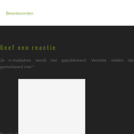
Beantwoorden
Geef een reactie
Je e-mailadres wordt niet gepubliceerd.
Vereiste velden zij
gemarkeerd met
*