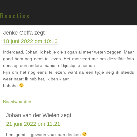
Lees
Reacties
Interacties
Jenke Goffa
zegt
18 juni 2022 om 10:16
Inderdaad, Johan, ik heb je die slogan al meer weten zeggen. Maar
goed hem nog eens te lezen. Het motiveert me om diezelfde foto
eens op een andere manier of tijdstip te nemen.
Fijn om het nog eens te lezen, want na een tijdje neig ik steeds
weer naar: ik heb het, ik ben klaar.
hahaha
Beantwoorden
Johan van der Wielen
zegt
21 juni 2022 om 11:21
heel goed… gewoon vaak aan denken