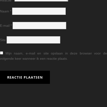
Reactie
*
Naam
*
E-mail
*
Site
Mijn naam, e-mail en site opslaan in deze browser voor d
volgende keer wanneer ik een reactie plaats.