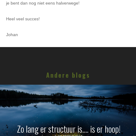
je bent dan nog niet eens halverwege!
Heel veel succes!
Johan
Andere blogs
Zo lang er structuur is…. is er hoop!