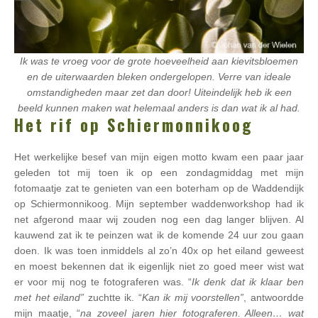
Ik was te vroeg voor de grote hoeveelheid aan kievitsbloemen
en de uiterwaarden bleken ondergelopen. Verre van ideale
omstandigheden maar zet dan door! Uiteindelijk heb ik een
beeld kunnen maken wat helemaal anders is dan wat ik al had.
Het rif op Schiermonnikoog
Het werkelijke besef van mijn eigen motto kwam een paar jaar
geleden tot mij toen ik op een zondagmiddag met mijn
fotomaatje zat te genieten van een boterham op de Waddendijk
op Schiermonnikoog. Mijn september waddenworkshop had ik
net afgerond maar wij zouden nog een dag langer blijven. Al
kauwend zat ik te peinzen wat ik de komende 24 uur zou gaan
doen. Ik was toen inmiddels al zo’n 40x op het eiland geweest
en moest bekennen dat ik eigenlijk niet zo goed meer wist wat
er voor mij nog te fotograferen was. “
Ik denk dat ik klaar ben
met het eiland”
zuchtte ik. “
Kan ik mij voorstellen”
, antwoordde
mijn maatje, “
na zoveel jaren hier fotograferen. Alleen… wat