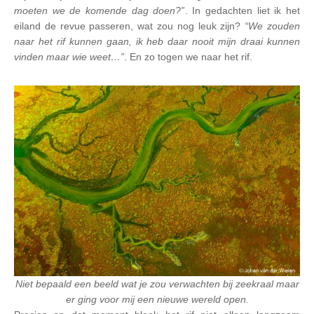
moeten we de komende dag doen?”
. In gedachten liet ik het
eiland de revue passeren, wat zou nog leuk zijn?
“We zouden
naar het rif kunnen gaan, ik heb daar nooit mijn draai kunnen
vinden maar wie weet…”
. En zo togen we naar het rif.
Niet bepaald een beeld wat je zou verwachten bij zeekraal maar
er ging voor mij een nieuwe wereld open.