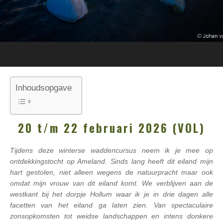
Inhoudsopgave
20 t/m 22 februari 2026 (VOL)
Tijdens deze winterse waddencursus neem ik je mee op
ontdekkingstocht op Ameland. Sinds lang heeft dit eiland mijn
hart gestolen, niet alleen wegens de natuurpracht maar ook
omdat mijn vrouw van dit eiland komt. We verblijven aan de
westkant bij het dorpje Hollum waar ik je in drie dagen alle
facetten van het eiland ga laten zien. Van spectaculaire
zonsopkomsten tot weidse landschappen en intens donkere