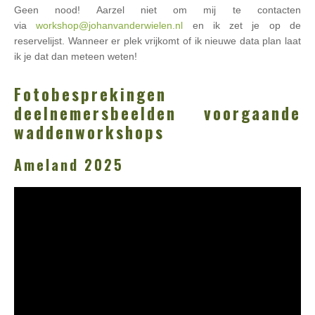
Geen nood! Aarzel niet om mij te contacten
via
workshop@johanvanderwielen.nl
en ik zet je op de
reservelijst. Wanneer er plek vrijkomt of ik nieuwe data plan laat
ik je dat dan meteen weten!
Fotobesprekingen
deelnemersbeelden voorgaande
waddenworkshops
Ameland 2025
Videospeler