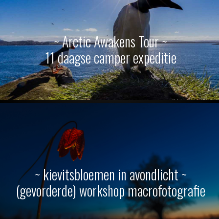
~ Arctic Awakens Tour ~
11 daagse camper expeditie
~ kievitsbloemen in avondlicht ~
(gevorderde) workshop macrofotografie