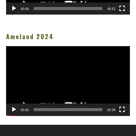
00:00
45:52
Ameland 2024
Videospeler
00:00
50:38