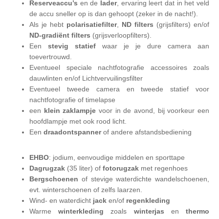
Reserveaccu’s
en de
lader
, ervaring leert dat in het veld
de accu sneller op is dan gehoopt (zeker in de nacht!).
Als je hebt
polarisatiefilter
,
ND filters
(grijsfilters) en/of
ND-gradiënt filters
(grijsverloopfilters).
Een
stevig
statief
waar je je dure camera aan
toevertrouwd.
Eventueel speciale nachtfotografie accessoires zoals
dauwlinten en/of Lichtvervuilingsfilter
Eventueel tweede camera en tweede statief voor
nachtfotografie of timelapse
een
klein zaklampje
voor in de avond, bij voorkeur een
hoofdlampje met ook rood licht.
Een
draadontspanner
of andere afstandsbediening
EHBO
: jodium, eenvoudige middelen en sporttape
Dagrugzak
(35 liter) of
fotorugzak
met regenhoes
Bergschoenen
of stevige waterdichte wandelschoenen,
evt. winterschoenen of zelfs laarzen.
Wind- en waterdicht
jack
en/of
regenkleding
Warme
winterkleding
zoals
winterjas
en
thermo