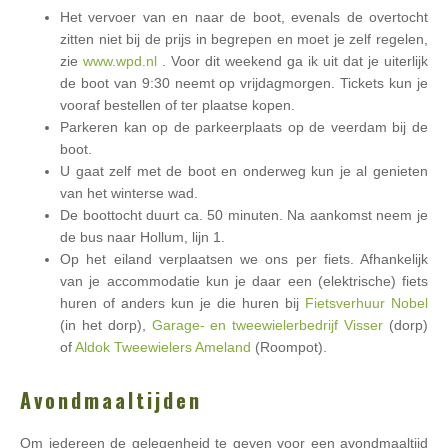
Het vervoer van en naar de boot, evenals de overtocht
zitten niet bij de prijs in begrepen en moet je zelf regelen,
zie
www.wpd.nl
. Voor dit weekend ga ik uit dat je uiterlijk
de boot van 9:30 neemt op vrijdagmorgen. Tickets kun je
vooraf bestellen of ter plaatse kopen.
Parkeren kan op de parkeerplaats op de veerdam bij de
boot.
U gaat zelf met de boot en onderweg kun je al genieten
van het winterse wad.
De boottocht duurt ca. 50 minuten. Na aankomst neem je
de bus naar Hollum, lijn 1.
Op het eiland verplaatsen we ons per fiets. Afhankelijk
van je accommodatie kun je daar een (elektrische) fiets
huren of anders kun je die huren bij
Fietsverhuur Nobel
(in het dorp),
Garage- en tweewielerbedrijf Visser
(dorp)
of
Aldok Tweewielers Ameland
(Roompot).
Avondmaaltijden
Om iedereen de gelegenheid te geven voor een avondmaaltijd