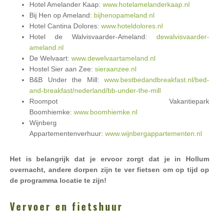
Hotel Amelander Kaap:
www.hotelamelanderkaap.nl
Bij Hen op Ameland:
bijhenopameland.nl
Hotel Cantina Dolores:
www.hoteldolores.nl
Hotel de Walvisvaarder-Ameland:
dewalvisvaarder-
ameland.nl
De Welvaart:
www.dewelvaartameland.nl
Hostel Sier aan Zee:
sieraanzee.nl
B&B Under the Mill:
www.bestbedandbreakfast.nl/bed-
and-breakfast/nederland/bb-under-the-mill
Roompot Vakantiepark
Boomhiemke:
www.boomhiemke.nl
Wijnberg
Appartementenverhuur:
www.wijnbergappartementen.nl
Het is belangrijk dat je ervoor zorgt dat je in Hollum
overnacht, andere dorpen zijn te ver fietsen om op tijd op
de programma locatie te zijn!
Vervoer en fietshuur