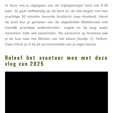
In deze reis is uitgegaan van de vrijdagmorgen boot van 9:30
pakt. Je gaat zelfstandig op de boot en de reis begint met een
prachtige 50 minuten durende boottocht naar Ameland. Vanaf
de boot kun je genieten van de uitgestrekte Waddenzee met
hopelijk prachtige wolkenluchten, vogels en bij laag water
misschien zelfs wel zeehonden. Na aankomst op Ameland pak
je de bus naar het Westen van het eiland (buslijn 1), Hollum.
Daar check je in bij de accommodatie van je eigen keuze.
Beleef het avontuur mee met deze
vlog van 2025
Videospeler