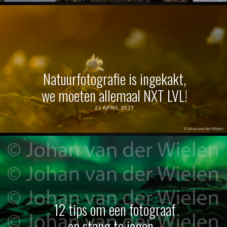
Natuurfotografie is ingekakt,
we moeten allemaal NXT LVL!
21 APRIL 2017
12 tips om een fotograaf
op stang te jagen…