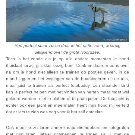
Hoe perfect staat Tosca daar in het natte zand, waardig
uitkijkend over de grote Noordzee.
Toch is het zonde als je op alle andere momenten je hond
thuislaat terwijl jij lekker bezig bent. Denk er daarom eens over
na om je hond niet alleen te trainen op pootjes geven, in de
mand liggen en het wegjagen van de buurkinderen uit de tuin,
maar juist te trainen als perfect fotobuddy. Een staande hond
kan je perfect helpen met het vinden van herten maar moet wel
geleerd worden niet te blaffen of te gaan jagen. De fotojacht is
echter ook een jacht en meermalen heeft mijn hond mij verteld
dat er iets te zien was nog voor ik het zelf ontdekte.
Ook moet je ze leren andere natuurliefhebbers en fotografen
met rust laten, lekker ontspannen te liggen als jij met de