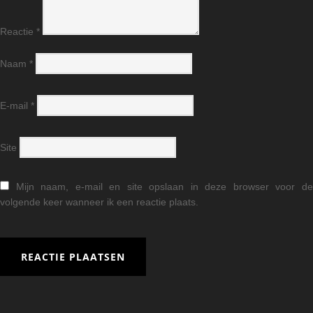
Reactie
*
Naam
*
E-mail
*
Site
Mijn naam, e-mail en site opslaan in deze browser voor d
volgende keer wanneer ik een reactie plaats.