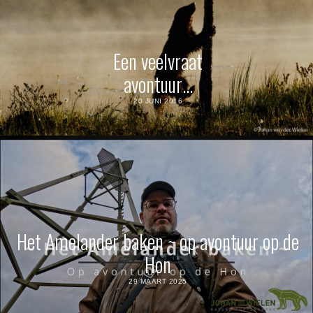
Een veelvraat
avontuur…
20 JUNI 2016
Het Amelander baken ~ op avontuur op de
Hon
29 MAART 2025