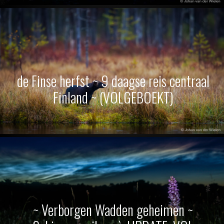
de Finse herfst ~ 9 daagse reis centraal
Finland ~ (VOLGEBOEKT)
~ Verborgen Wadden geheimen ~