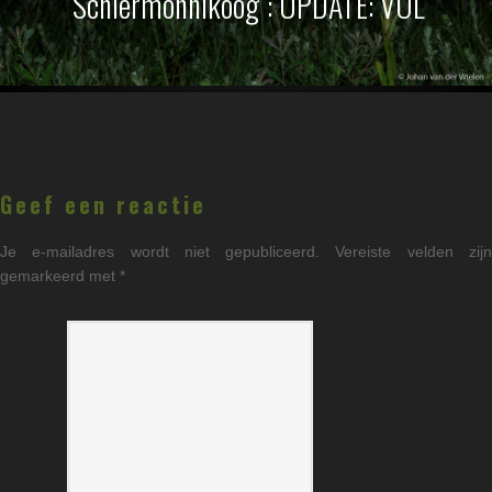
Schiermonnikoog`: UPDATE: VOL
Lees
Interacties
Geef een reactie
Je e-mailadres wordt niet gepubliceerd.
Vereiste velden zij
gemarkeerd met
*