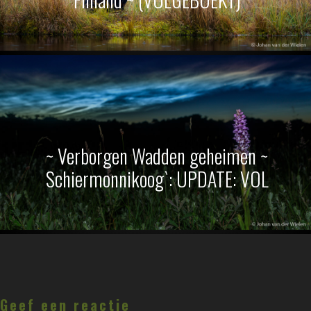
~ Verborgen Wadden geheimen ~
Schiermonnikoog`: UPDATE: VOL
Lees
Interacties
Geef een reactie