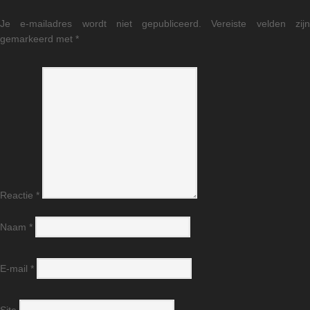
Je e-mailadres wordt niet gepubliceerd.
Vereiste velden zij
gemarkeerd met
*
Reactie
*
Naam
*
E-mail
*
Site