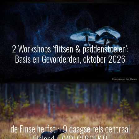
2 Workshops ‘flitsen & paddenstoelen’:
Basis en Gevorderden, oktober 2026
de Finse herfst ~ 9 daagse reis centraal
Finland ~ (VOLGEBOEKT)