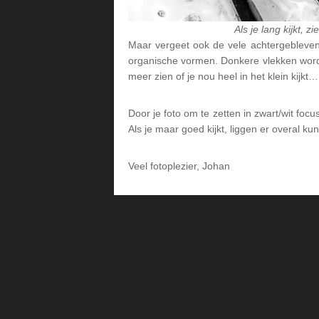
Als je lang kijkt, 
Maar vergeet ook de vele achtergebleven p
organische vormen. Donkere vlekken worden 
meer zien of je nou heel in het klein kijk
Door je foto om te zetten in zwart/wit focu
Als je maar goed kijkt, liggen er overal k
Veel fotoplezier, Johan
Lees
Interacties