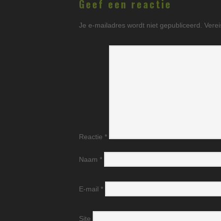
Geef een reactie
Je e-mailadres wordt niet gepubliceerd.
Verei
Reactie
*
Naam
*
E-mail
*
Site