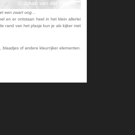
m met een zwart oog…
 en er ontstaan heel in het klein allerlei
 rand van het plasje kun je als kijker niet
s, blaadjes of andere kleurrijker elementen.