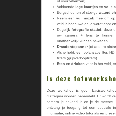
of voorzetlenzen)
Voldoende
lege kaartjes
en
volle 
Bergschoenen of stevige
waterdich
Neem een
vuilniszak
mee om op t
veld is bedauwd en je wordt door en
Degelijk
fotografie statief
, deze d
uw camera + lens te kunnen
onafhankelijk kunnen bewegen.
Draadontspanner
(of andere afsta
Als je hebt: een polarisatiefilter, ND 
filters (grijsverloopfilters).
Eten
en
drinken
voor in het veld, e
Is deze fotoworksho
Deze workshop is geen basisworkshop w
diafragma worden behandeld. Er wordt va
camera je bekend is en je de meeste in
ontvang je toegang tot een speciale i
informatie, online video tutorials en prese