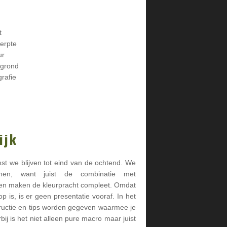
t
herpte
ur
rgrond
grafie
ijk
t we blijven tot eind van de ochtend. We
oemen, want juist de combinatie met
men maken de kleurpracht compleet. Omdat
 is, is er geen presentatie vooraf. In het
tructie en tips worden gegeven waarmee je
j is het niet alleen pure macro maar juist