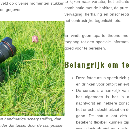
te kijken naar variatie, het uitlich
et veld op diverse momenten stukken
combinatie met de habitat, de pure 
rden gegeven.
vervaging, herhaling en onscherpt
het contrastrijke tegenlicht, etc.
Er vindt geen aparte theorie mo
toegang tot een speciale informatie
goed voor te bereiden.
Belangrijk om t
Deze fotocursus speelt zich 
en drinken voor ontbijt en evt
De cursus is afhankelijk va
het algemeen is het in a
nachtvorst en heldere zon
het er ècht slecht uitziet en 
gaan. De natuur laat zic
 en handmatige scherpstelling, dan
betekent flexibel kunnen z
zonder dat tussendoor de compositie
weer duidelijk niet mee will