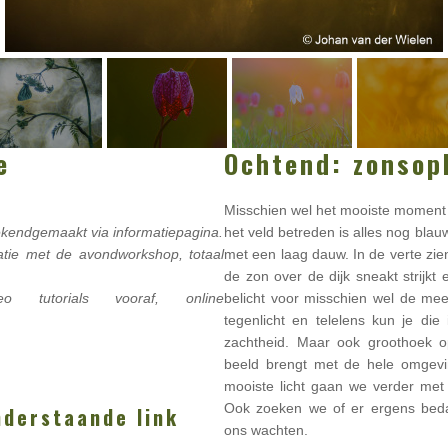
e
Ochtend: zonsop
Misschien wel het mooiste momen
kendgemaakt via informatiepagina.
het veld betreden is alles nog bla
atie met de avondworkshop, totaal
met een laag dauw. In de verte zien
de zon over de dijk sneakt strijk
deo tutorials vooraf, online
belicht voor misschien wel de me
tegenlicht en telelens kun je di
zachtheid. Maar ook groothoek 
beeld brengt met de hele omgevin
mooiste licht gaan we verder met 
Ook zoeken we of er ergens beda
nderstaande link
ons wachten.