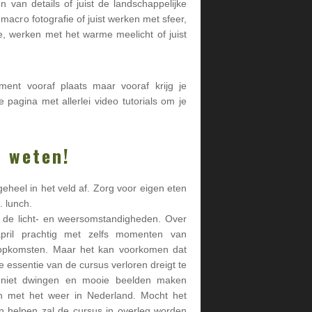
ten van details of juist de landschappelijke
macro fotografie of juist werken met sfeer,
e, werken met het warme meelicht of juist
ment vooraf plaats maar vooraf krijg je
 pagina met allerlei video tutorials om je
e weten!
geheel in het veld af. Zorg voor eigen eten
. lunch.
n de licht- en weersomstandigheden. Over
pril prachtig met zelfs momenten van
sopkomsten. Maar het kan voorkomen dat
de essentie van de cursus verloren dreigt te
h niet dwingen en mooie beelden maken
ijn met het weer in Nederland. Mocht het
en helpen zal de cursus in overleg worden