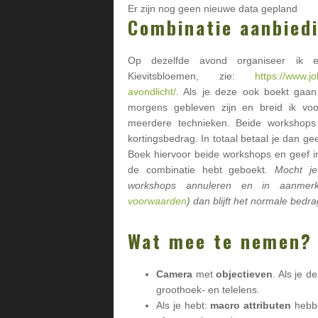
Er zijn nog geen nieuwe data gepland
Combinatie aanbied
Op dezelfde avond organiseer ik e
Kievitsbloemen, zie:
https://www.j
avondlicht/
. Als je deze ook boekt gaa
morgens gebleven zijn en breid ik voo
meerdere technieken. Beide workshop
kortingsbedrag. In totaal betaal je dan g
Boek hiervoor beide workshops en geef i
de combinatie hebt geboekt.
Mocht je
workshops annuleren en in aanmerki
voorwaarden
) dan blijft het normale bed
Wat mee te nemen?
Camera
met
objectieven
. Als je 
groothoek- en telelens.
Als je hebt:
macro attributen
hebbe