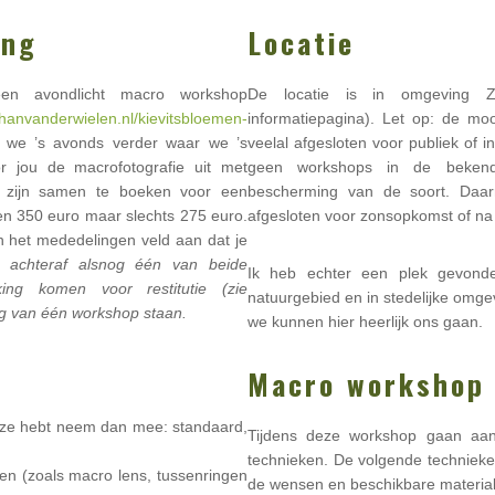
ing
Locatie
en avondlicht macro workshop
De locatie is in omgeving Z
ohanvanderwielen.nl/kievitsbloemen-
informatiepagina). Let op: de moo
n we ’s avonds verder waar we ’s
veelal afgesloten voor publiek of 
r jou de macrofotografie uit met
geen workshops in de bekende
s zijn samen te boeken voor een
bescherming van de soort. Daar
een 350 euro maar slechts 275 euro.
afgesloten voor zonsopkomst of n
n het mededelingen veld aan dat je
 achteraf alsnog één van beide
Ik heb echter een plek gevond
ng komen voor restitutie (zie
natuurgebied en in stedelijke omgev
rag van één workshop staan.
we kunnen hier heerlijk ons gaan.
Macro workshop
deze hebt neem dan mee: standaard,
Tijdens deze workshop gaan aan
technieken. De volgende techniek
n (zoals macro lens, tussenringen
de wensen en beschikbare material