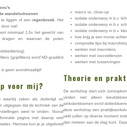
accu’s
.
macro vs. close-up
te wandelschoenen
isolatie onderwerp m.b.v. lich
e liggen of een
regenbroek
. Het
isolatie onderwerp m.b.v. sc
 door nat!
isolatie onderwerp m.b.v. kle
ient minimaal 1,5x het gewicht van
hoe krijg je een mooie achte
 dragen en waarvan de poten
compositie tips bij macrofoto
werken met macrolens
ndsbediening)
werken met voorzetlenzen
filters (grijsfilters) en/of ND-gradiënt
werken met tussenringen
r is geen avondmaaltijd!
Theorie en prakt
p voor mij?
De workshop start vóór zonsopkoms
vinden niet alleen kievitsbl
aarbij zaken als sluitertijd en
pinksterbloemen en/of dotterbloe
n uitgegaan dat de techniek van de
deze workshop een praktijkworkshop
stellingen weet te vinden. Vooraf
veld zullen op diverse moment ins
nformatie pagina met daarop veel
dan meteen aan de slag kunt. Daarbi
ntaties. Hiermee kun je je uitgebreid