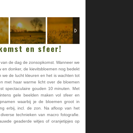
komst en sfeer!
t van de dag de zonsopkomst. Wanneer we
uw en donker, de kievitsbloemen nog bedekt
 we de lucht kleuren en het is wachten tot
t en met haar warme licht over de bloemen
est spectaculaire gouden 10 minuten. Met
e intens gele beelden maken vol sfeer en
opnamen waarbij je de bloemen groot in
g erbij, incl. de zon. Na afloop van het
diverse technieken van macro fotografie.
uwde geaderde witjes of oranjetipjes op