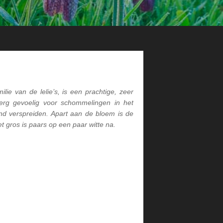
ilie van de lelie’s, is een prachtige, zeer
 erg gevoelig voor schommelingen in het
end verspreiden. Apart aan de bloem is de
gros is paars op een paar witte na.