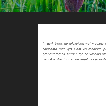
In april bloeit de misschien wel mooiste b
zeldzame rode lijst plant en moeilijke
grondwaterpeil. Verder zijn ze volledig 
geblokte structuur en de regelmatige zes