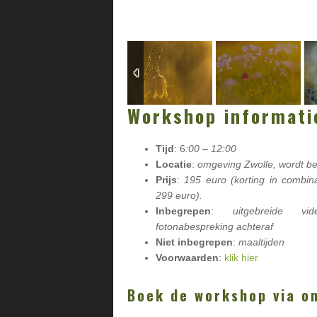
Workshop informati
Tijd
: 6
:00 – 12:00
Locatie
:
omgeving Zwolle, wordt be
Prijs
:
195 euro (korting in combin
299 euro).
Inbegrepen
:
uitgebreide vi
fotonabespreking achteraf
Niet inbegrepen
:
maaltijden
Voorwaarden
:
klik hier
Boek de workshop via o