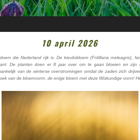
10 april 2026
loem die Nederland rijk is. De kievitsbloem (Fritillaria meleagris), fam
 plant. De planten doen er 8 jaar over om te gaan bloeien en zijn
afhankelijk van de winterse overstromingen omdat de zaden zich drijv
hoek van de bloemvorm, de enige bloem met deze Wiskundige vorm! Het 