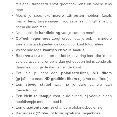
telelens, standaard en/of groothoek lens en macro lens
mee.
Mocht je specifieke
macro attributen
hebben (zoals
macro lens, tussenringen, voorzetlenzen, ringflits, etc.),
neem die dan mee
Neem ook de
handleiding
van je camera mee!
OpTech regenhoes
zorgt ervoor dat je ook in mindere
weersomstandigheden gewoon door kunt fotograferen!
Voldoende
lege
kaartjes
en
volle accu’s
Reserve accu
mee en de
lader
, ervaring leert dat in het
veld de accu sneller op is dan gehoopt en het is zonde als
daarmee voor je de dag ten einde komt.
Evt. als je hebt een
polarisatiefilter
,
ND filters
(grijsfilters) en/of
ND-gradiënt filters
(grijsverloopfilters).
Een
stevig
statief
waar je je dure camera aan
toevertrouwd.
Een
klein zaklampje
voor in de avond, bij voorkeur een
hoofdlampje met ook rood licht.
Een
draadontspanner
of andere afstandsbediening
Dagrugzak
(35 liter) of
fotorugzak
met regenhoes