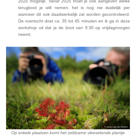
2025 mogelijk. Vanaf 2025 moet je ook aangeven welke
terugboot je wilt nemen, het is nog nie duidelijk per
wanneer dit ook daadwerkelijk zal worden gecontroleerd.
De overtocht doet ca. 35 tot 45 minuten en ik ga in deze
workshop uit dat je de boot van 9:30 op vrijdagmorgen
neemt.
Op enkele plaatsen komt het zeldzame vleesetende plantje