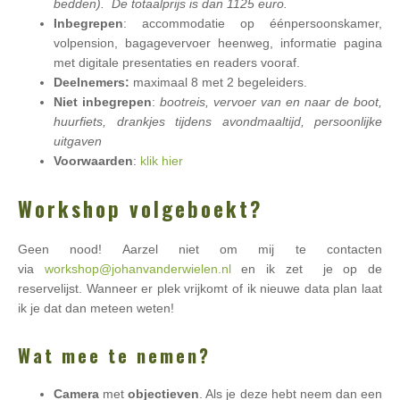
bedden). De totaalprijs is dan 1125 euro.
Inbegrepen
: accommodatie op éénpersoonskamer,
volpension, bagagevervoer heenweg, informatie pagina
met digitale presentaties en readers vooraf.
Deelnemers:
maximaal 8 met 2 begeleiders.
Niet inbegrepen
:
bootreis, vervoer van en naar de boot,
huurfiets, drankjes tijdens avondmaaltijd, persoonlijke
uitgaven
Voorwaarden
:
klik hier
Workshop volgeboekt?
Geen nood! Aarzel niet om mij te contacten
via
workshop@johanvanderwielen.nl
en ik zet je op de
reservelijst. Wanneer er plek vrijkomt of ik nieuwe data plan laat
ik je dat dan meteen weten!
Wat mee te nemen?
Camera
met
objectieven
. Als je deze hebt neem dan een