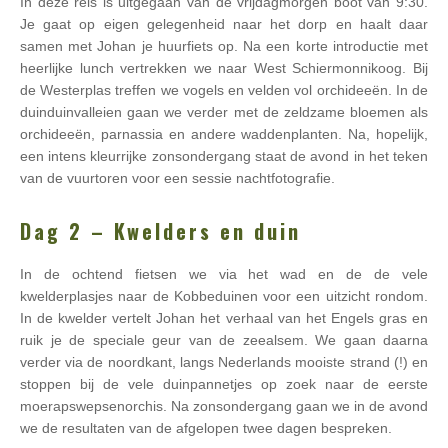
In deze reis is uitgegaan van de vrijdagmorgen boot van 9:30.
Je gaat op eigen gelegenheid naar het dorp en haalt daar
samen met Johan je huurfiets op. Na een korte introductie met
heerlijke lunch vertrekken we naar West Schiermonnikoog. Bij
de Westerplas treffen we vogels en velden vol orchideeën. In de
duinduinvalleien gaan we verder met de zeldzame bloemen als
orchideeën, parnassia en andere waddenplanten. Na, hopelijk,
een intens kleurrijke zonsondergang staat de avond in het teken
van de vuurtoren voor een sessie nachtfotografie.
Dag 2 – Kwelders en duin
In de ochtend fietsen we via het wad en de de vele
kwelderplasjes naar de Kobbeduinen voor een uitzicht rondom.
In de kwelder vertelt Johan het verhaal van het Engels gras en
ruik je de speciale geur van de zeealsem. We gaan daarna
verder via de noordkant, langs Nederlands mooiste strand (!) en
stoppen bij de vele duinpannetjes op zoek naar de eerste
moerapswepsenorchis. Na zonsondergang gaan we in de avond
we de resultaten van de afgelopen twee dagen bespreken.