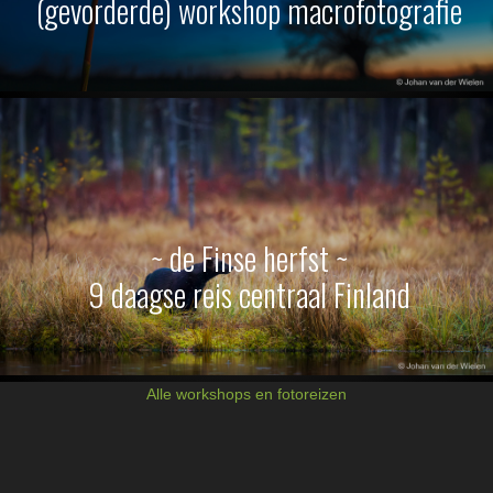
(gevorderde) workshop macrofotografie
~ de Finse herfst ~
9 daagse reis centraal Finland
Alle workshops en fotoreizen