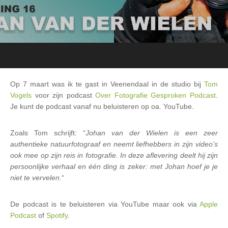
Op 7 maart was ik te gast in Veenendaal in de studio bij
Tom
Vogels
voor zijn podcast
Over Fotografie Gesproken Podcast
.
Je kunt de podcast vanaf nu beluisteren op oa. YouTube.
Zoals Tom schrijft: “
Johan van der Wielen is een zeer
authentieke natuurfotograaf en neemt liefhebbers in zijn video’s
ook mee op zijn reis in fotografie. In deze aflevering deelt hij zijn
persoonlijke verhaal en één ding is zeker: met Johan hoef je je
niet te vervelen.
“
De podcast is te beluisteren via YouTube maar ook via
App
l
e
Podcast
of
Spotify
.