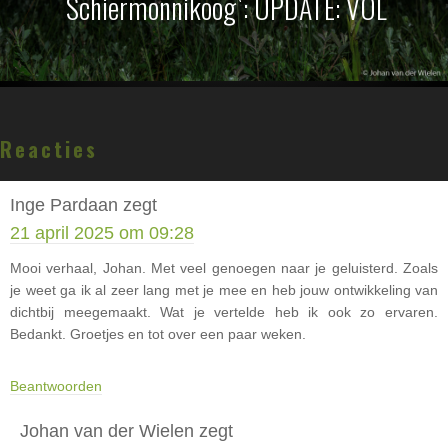
Schiermonnikoog`: UPDATE: VOL
Lees
Reacties
Interacties
Inge Pardaan
zegt
21 april 2025 om 09:28
Mooi verhaal, Johan. Met veel genoegen naar je geluisterd. Zoals
je weet ga ik al zeer lang met je mee en heb jouw ontwikkeling van
dichtbij meegemaakt. Wat je vertelde heb ik ook zo ervaren.
Bedankt. Groetjes en tot over een paar weken.
Beantwoorden
Johan van der Wielen
zegt