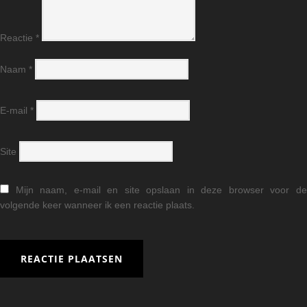
Reactie
*
Naam
*
E-mail
*
Site
Mijn naam, e-mail en site opslaan in deze browser voor d
volgende keer wanneer ik een reactie plaats.