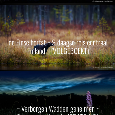
de Finse herfst ~ 9 daagse reis centraal
Finland ~ (VOLGEBOEKT)
~ Verborgen Wadden geheimen ~