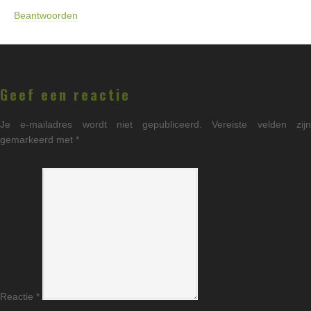
Beantwoorden
Geef een reactie
Je e-mailadres wordt niet gepubliceerd.
Vereiste velden zij
gemarkeerd met
*
Reactie
*