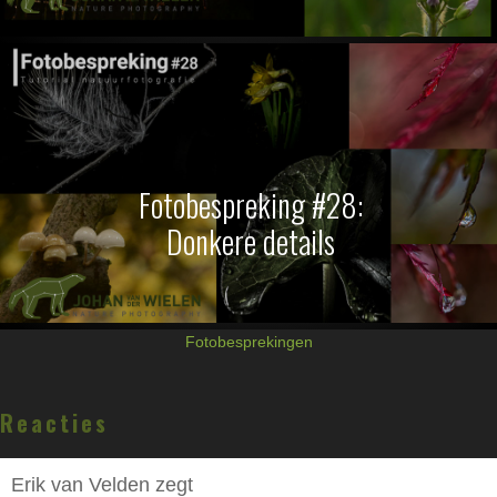
Fotobespreking #28:
Donkere details
Fotobesprekingen
Lees
Reacties
Interacties
Erik van Velden
zegt