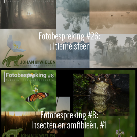
Fotobespreking #26:
ultieme sfeer
Fotobespreking #51
~ creatieve flitstechnieken met
paddenstoelen~, okt. 2022
Fotobespreking #8:
Insecten en amfibieën, #1