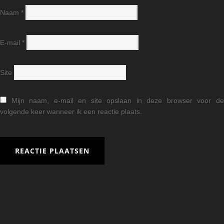
Naam
*
E-mail
*
Site
Mijn naam, e-mail en site opslaan in deze browser voor d
volgende keer wanneer ik een reactie plaats.