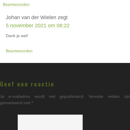
Beantwoorden
Johan van der Wielen
zegt
5 november 2021 om 08:22
Dank je wel!
Beantwoorden
Geef een reactie
Je e-mailadres wordt niet gepubliceerd.
Vereiste velden zij
gemarkeerd met
*