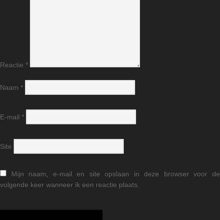
Reactie
*
Naam
*
E-mail
*
Site
Mijn naam, e-mail en site opslaan in deze browser voor d
volgende keer wanneer ik een reactie plaats.