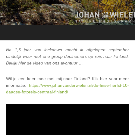
Na 1,5 jaar van lockdown mocht ik afgelopen september
eindelijk weer met ene groep deelnemers op reis naar Finland.
Bekijk hier de video van ons avontuur….
Wil je een keer mee met mij naar Finland? Klik hier voor meer
informatie:
https://www.johanvanderwielen.nl/de-finse-herfst-10-
daagse-fotoreis-centraal-finland/
Videospeler