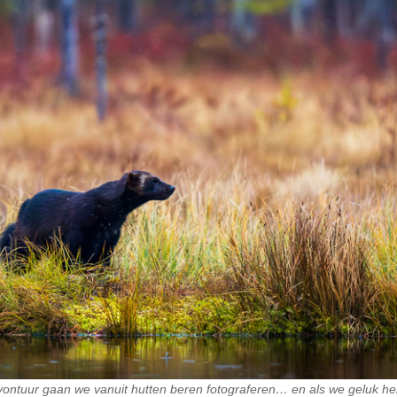
vontuur gaan we vanuit hutten beren fotograferen… en als we geluk he