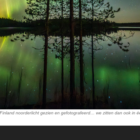
Finland noorderlicht gezien en gefotografeerd… we zitten dan ook in é