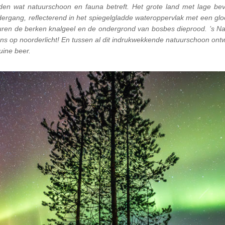
den wat natuurschoon en fauna betreft. Het grote land met lage bev
rgang, reflecterend in het spiegelgladde wateroppervlak met een gl
euren de berken knalgeel en de ondergrond van bosbes dieprood. ’s Na
kans op noorderlicht! En tussen al dit indrukwekkende natuurschoon ont
uine beer.