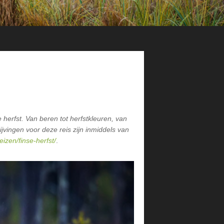
herfst. Van beren tot herfstkleuren, van
jvingen voor deze reis zijn inmiddels van
eizen/finse-herfst/
.