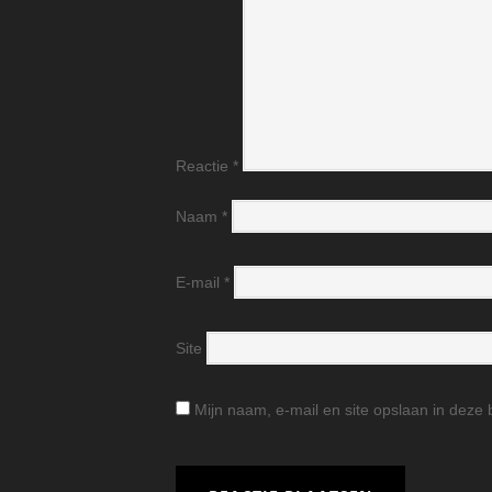
Reactie
*
Naam
*
E-mail
*
Site
Mijn naam, e-mail en site opslaan in deze 