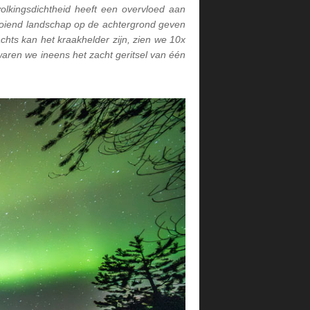
olkingsdichtheid heeft een overvloed aan
ooiend landschap op de achtergrond geven
chts kan het kraakhelder zijn, zien we 10x
waren we ineens het zacht geritsel van één