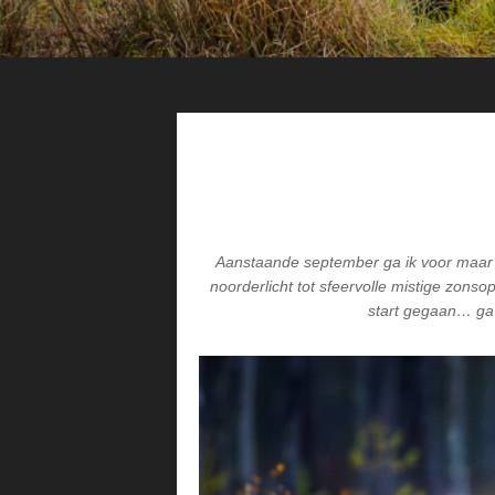
Aanstaande september ga ik voor maar li
noorderlicht tot sfeervolle mistige zons
start gegaan… ga 