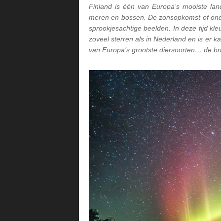
Finland is één van Europa’s mooiste lan
meren en bossen. De zonsopkomst of onde
sprookjesachtige beelden. In deze tijd kl
zoveel sterren als in Nederland en is er 
van Europa’s grootste diersoorten… de br