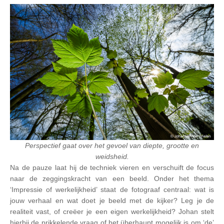
Perspectief gaat over het gevoel van diepte, grootte en
weidsheid.
Na de pauze laat hij de techniek vieren en verschuift de focus
naar de zeggingskracht van een beeld. Onder het thema
‘Impressie of werkelijkheid’ staat de fotograaf centraal: wat is
jouw verhaal en wat doet je beeld met de kijker? Leg je de
realiteit vast, of creëer je een eigen werkelijkheid? Johan stelt
hierbij de prikkelende vraag of het überhaupt mogelijk is om ‘de’