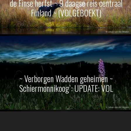
de Finse herfst ~ 9 daagse reis centraal
Finland ~ (VOLGEBOEKT)
~ Verborgen Wadden geheimen ~
Schiermonnikoog`: UPDATE: VOL