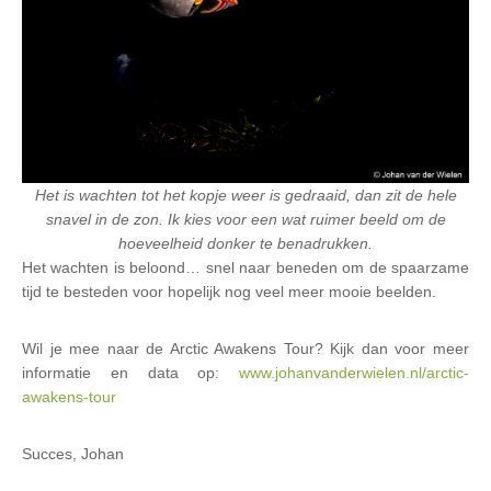
Het is wachten tot het kopje weer is gedraaid, dan zit de hele
snavel in de zon. Ik kies voor een wat ruimer beeld om de
hoeveelheid donker te benadrukken.
Het wachten is beloond… snel naar beneden om de spaarzame
tijd te besteden voor hopelijk nog veel meer mooie beelden.
Wil je mee naar de Arctic Awakens Tour? Kijk dan voor meer
informatie en data op:
www.johanvanderwielen.nl/arctic-
awakens-tour
Succes, Johan