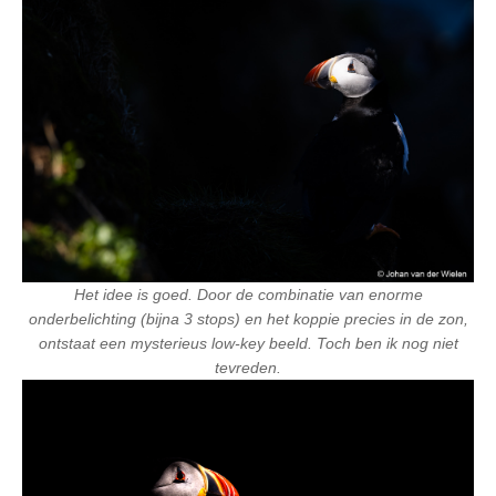
Het idee is goed. Door de combinatie van enorme
onderbelichting (bijna 3 stops) en het koppie precies in de zon,
ontstaat een mysterieus low-key beeld. Toch ben ik nog niet
tevreden.