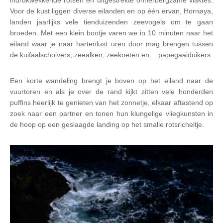
indrukwekkende rotsen en uitgestrekte onherbergzame vlaktes.
Voor de kust liggen diverse eilanden en op één ervan, Hornøya,
landen jaarlijks vele tienduizenden zeevogels om te gaan
broeden. Met een klein bootje varen we in 10 minuten naar het
eiland waar je naar hartenlust uren door mag brengen tussen
de kuifaalscholvers, zeealken, zeekoeten en… papegaaiduikers.
Een korte wandeling brengt je boven op het eiland naar de
vuurtoren en als je over de rand kijkt zitten vele honderden
puffins heerlijk te genieten van het zonnetje, elkaar aftastend op
zoek naar een partner en tonen hun klungelige vliegkunsten in
de hoop op een geslaagde landing op het smalle rotsricheltje.