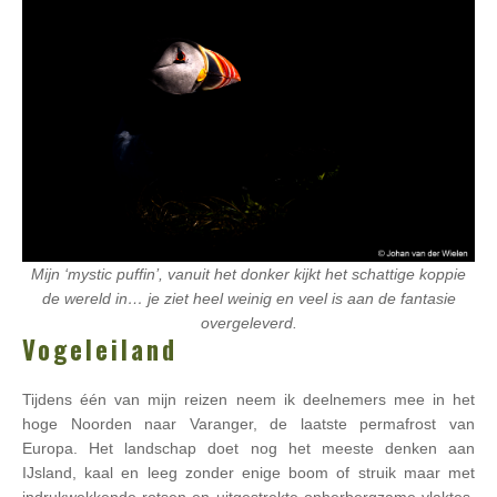
Mijn ‘mystic puffin’, vanuit het donker kijkt het schattige koppie
de wereld in… je ziet heel weinig en veel is aan de fantasie
overgeleverd.
Vogeleiland
Tijdens één van mijn reizen neem ik deelnemers mee in het
hoge Noorden naar Varanger, de laatste permafrost van
Europa. Het landschap doet nog het meeste denken aan
IJsland, kaal en leeg zonder enige boom of struik maar met