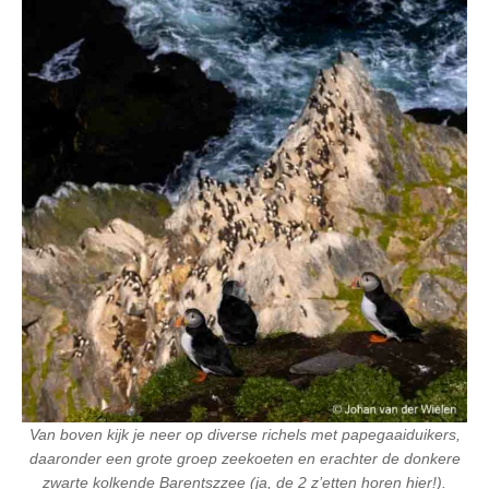
Van boven kijk je neer op diverse richels met papegaaiduikers,
daaronder een grote groep zeekoeten en erachter de donkere
zwarte kolkende Barentszzee (ja, de 2 z’etten horen hier!).