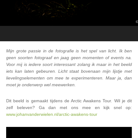
Mijn grote passie in de fotografie is het spel van licht. Ik ben
geen soorten fotograaf en jaag geen momenten of events na.
Voor mij is iedere soort interessant zolang ik maar in het beeld
iets kan laten gebeuren. Licht staat bovenaan mijn lijstje met
lievelingselementen om mee te experimenteren. Maar ja, dan
moet je onderwerp wel meewerken.
Dit beeld is gemaakt tijdens de Arctic Awakens Tour. Wil je dit
zelf beleven? Ga dan met ons mee en kijk snel op:
www.johanvanderwielen.nl/arctic-awakens-tour