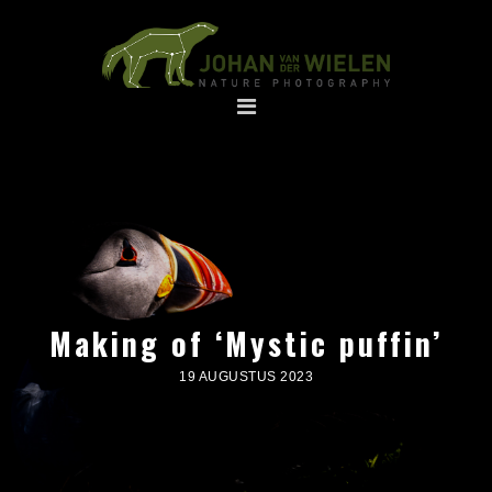
Spring
Door
naar
naar
de
de
hoofdnavigatie
hoofd
inhoud
Making of ‘Mystic puffin’
19 AUGUSTUS 2023