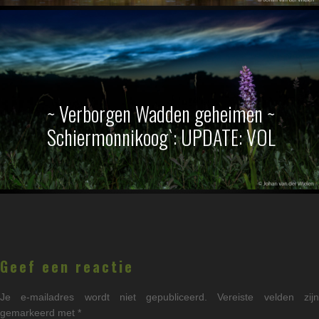
~ Verborgen Wadden geheimen ~
Schiermonnikoog`: UPDATE: VOL
Lees
Interacties
Geef een reactie
Je e-mailadres wordt niet gepubliceerd.
Vereiste velden zij
gemarkeerd met
*