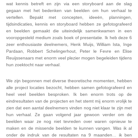
wat kennis betreft en zijn via een storyboard aan de slag
gegaan met het bedenken van beelden om hun verhaal te
vertellen. Bepakt met concepten, ideeën, planningen,
tijdsindicaties, kennis en storyboard hebben ze gefotografeerd
en beelden gemaakt die uiteindelijk samenkwamen in een
vooropgesteld medium zoals boek of presentatie. Ik heb deze 6
zeer enthousiaste deelnemers, Henk Muijs, William Ista, Inge
Pardaan, Robbert Schelingerhout, Peter le Fevre en Elise
Reuijssenaars met enorm veel plezier mogen begeleiden tijdens
hun zoektocht naar verhaal.
We zijn begonnen met diverse theoretische momenten, hebben
alle project locaties bezocht, hebben samen gefotografeerd en
heel veel beelden besproken. Ik ben enorm trots op de
eindresultaten van de projecten en het stemt mij enorm vrolijk te
zien dat een aantal deelnemers vinden nog niet klaar te zijn met
hun verhaal. Ze gaan volgend jaar gewoon verder om de
beelden waar ze nog niet tevreden over waren opnieuw te
maken en de missende beelden te kunnen vangen. Was ik al
onder de indruk van de resultaten na 9 maanden… ik ben