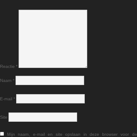
Reactie
*
Naam
*
E-mail
*
Site
Mijn naam, e-mail en site opslaan in deze browser voor d