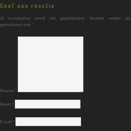
Geef een reactie
Je e-mailadres wordt niet gepubliceerd.
Vereiste velden zij
gemarkeerd met
*
Reactie
*
Naam
*
E-mail
*