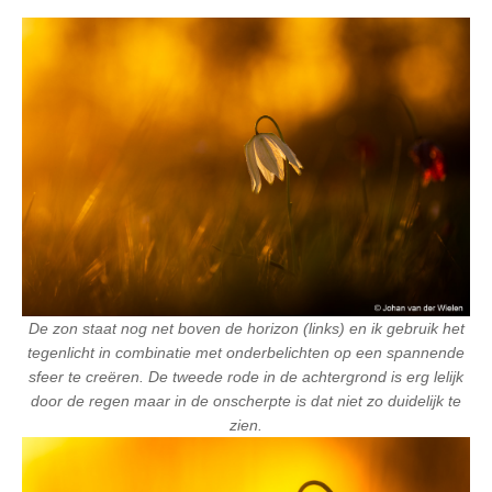
De zon staat nog net boven de horizon (links) en ik gebruik het
tegenlicht in combinatie met onderbelichten op een spannende
sfeer te creëren. De tweede rode in de achtergrond is erg lelijk
door de regen maar in de onscherpte is dat niet zo duidelijk te
zien.