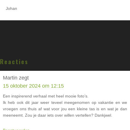
Johan
Lees
Reacties
Interacties
Martin
zegt
15 oktober 2024 om 12:15
Een inspirerend verhaal met heel mooie foto’s.
Ik heb ook dit jaar weer teveel meegenomen op vakantie en we
vroegen ons thuis af wat voor jou een kleine tas is en wat je dan
meeneemt. Zou je daar iets over willen vertellen? Dankjwel.