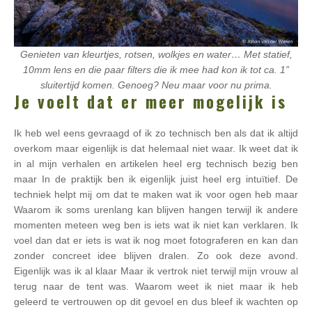
Genieten van kleurtjes, rotsen, wolkjes en water… Met statief,
10mm lens en die paar filters die ik mee had kon ik tot ca. 1”
sluitertijd komen. Genoeg? Neu maar voor nu prima.
Je voelt dat er meer mogelijk is
Ik heb wel eens gevraagd of ik zo technisch ben als dat ik altijd
overkom maar eigenlijk is dat helemaal niet waar. Ik weet dat ik
in al mijn verhalen en artikelen heel erg technisch bezig ben
maar In de praktijk ben ik eigenlijk juist heel erg intuïtief. De
techniek helpt mij om dat te maken wat ik voor ogen heb maar
Waarom ik soms urenlang kan blijven hangen terwijl ik andere
momenten meteen weg ben is iets wat ik niet kan verklaren. Ik
voel dan dat er iets is wat ik nog moet fotograferen en kan dan
zonder concreet idee blijven dralen. Zo ook deze avond.
Eigenlijk was ik al klaar Maar ik vertrok niet terwijl mijn vrouw al
terug naar de tent was. Waarom weet ik niet maar ik heb
geleerd te vertrouwen op dit gevoel en dus bleef ik wachten op