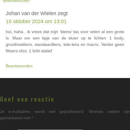
Beantwoorden
Johan van der Wielen
zegt
15 oktober 2024 om 13:01
hoi, haha.. ik vrees dat mijn ‘kleine’ tas voor velen al een grote
is. Maar om een tipje van de sluier op te lichten: 1 body,
groothoeklens, standaardlens, tele-lens en macro. Verder geen
flitsers ofzo. 1 licht statief.
Beantwoorden
Geef een reactie
Je e-mailadres wordt niet gepubliceerd.
Vereiste velden zij
gemarkeerd met
*