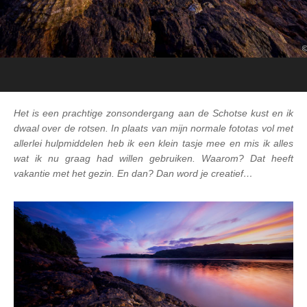
Het is een prachtige zonsondergang aan de Schotse kust en ik
dwaal over de rotsen. In plaats van mijn normale fototas vol met
allerlei hulpmiddelen heb ik een klein tasje mee en mis ik alles
wat ik nu graag had willen gebruiken. Waarom? Dat heeft
vakantie met het gezin. En dan? Dan word je creatief…