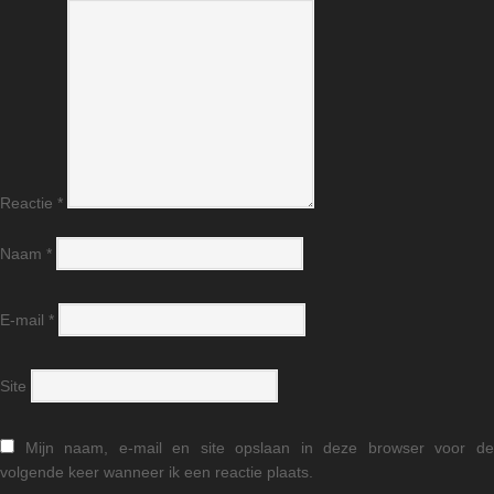
Reactie
*
Naam
*
E-mail
*
Site
Mijn naam, e-mail en site opslaan in deze browser voor d
volgende keer wanneer ik een reactie plaats.