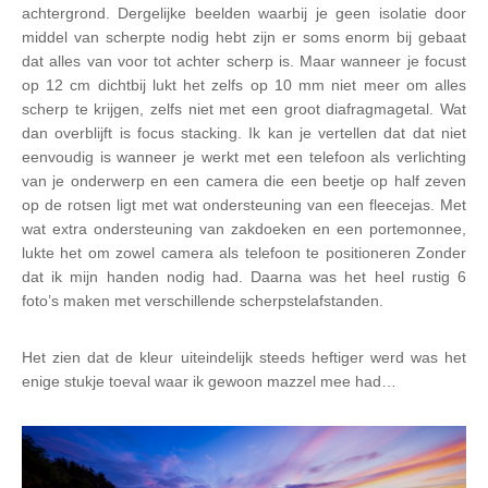
achtergrond. Dergelijke beelden waarbij je geen isolatie door
middel van scherpte nodig hebt zijn er soms enorm bij gebaat
dat alles van voor tot achter scherp is. Maar wanneer je focust
op 12 cm dichtbij lukt het zelfs op 10 mm niet meer om alles
scherp te krijgen, zelfs niet met een groot diafragmagetal. Wat
dan overblijft is focus stacking. Ik kan je vertellen dat dat niet
eenvoudig is wanneer je werkt met een telefoon als verlichting
van je onderwerp en een camera die een beetje op half zeven
op de rotsen ligt met wat ondersteuning van een fleecejas. Met
wat extra ondersteuning van zakdoeken en een portemonnee,
lukte het om zowel camera als telefoon te positioneren Zonder
dat ik mijn handen nodig had. Daarna was het heel rustig 6
foto’s maken met verschillende scherpstelafstanden.
Het zien dat de kleur uiteindelijk steeds heftiger werd was het
enige stukje toeval waar ik gewoon mazzel mee had…