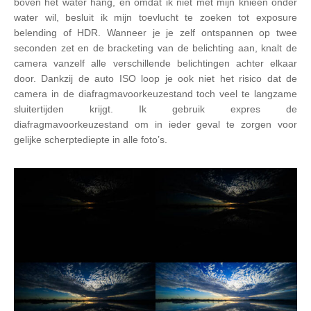
boven het water hang, en omdat ik niet met mijn knieën onder
water wil, besluit ik mijn toevlucht te zoeken tot exposure
belending of HDR. Wanneer je je zelf ontspannen op twee
seconden zet en de bracketing van de belichting aan, knalt de
camera vanzelf alle verschillende belichtingen achter elkaar
door. Dankzij de auto ISO loop je ook niet het risico dat de
camera in de diafragmavoorkeuzestand toch veel te langzame
sluitertijden krijgt. Ik gebruik expres de
diafragmavoorkeuzestand om in ieder geval te zorgen voor
gelijke scherptediepte in alle foto’s.