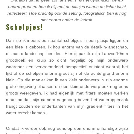
Ondanks dat er geen zon te zien is, is het dynamisch bereik
enorm groot en ben ik blij met de plasjes waarin de lichte lucht
reflecteert. Hoe prachtig ook de setting, fotografisch ben ik nog
niet enorm onder de indruk.
Schelpjes!
Dan zie ik ineens een aantal schelpjes in een plasje liggen en
een idee is geboren. Ik hou enorm van de detail-in-landschap,
of macro landschap beelden. Hierbij pak ik mijn Laowa 10mm
groothoek en kruip zo dicht mogelijk op mijn onderwerp
waardoor een vervreemdend perspectief ontstaat waarbij het
lijkt of de schelpen enorm groot zijn of de achtergrond enorm
klein. Op die manier kan ik een klein onderwerp in zijn enorme
grote omgeving plaatsen en een klein onderwerp ook nog eens
groots weergeven. Ik had eigenlijk met filters moeten werken
maar omdat mijn camera nagenoeg boven het wateroppervlak
hangt zouden de onderkanten van mijn gradiënt filters in het
water terecht komen.
Omdat ik verder ook nog eens op een enorm onhandige wijze