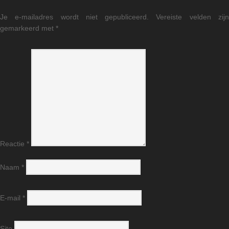
Je e-mailadres wordt niet gepubliceerd.
Vereiste velden zij
gemarkeerd met
*
Reactie
*
Naam
*
E-mail
*
Site