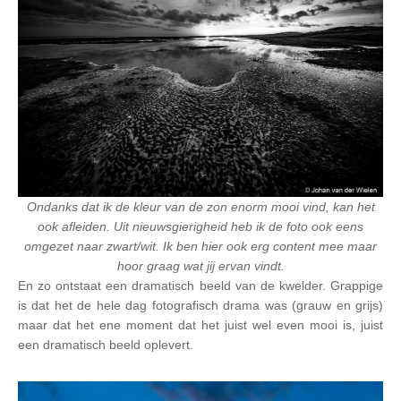
Ondanks dat ik de kleur van de zon enorm mooi vind, kan het
ook afleiden. Uit nieuwsgierigheid heb ik de foto ook eens
omgezet naar zwart/wit. Ik ben hier ook erg content mee maar
hoor graag wat jij ervan vindt.
En zo ontstaat een dramatisch beeld van de kwelder. Grappige
is dat het de hele dag fotografisch drama was (grauw en grijs)
maar dat het ene moment dat het juist wel even mooi is, juist
een dramatisch beeld oplevert.