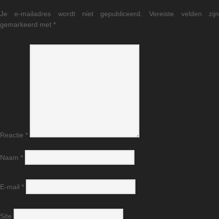
Je e-mailadres wordt niet gepubliceerd.
Vereiste velden zij
gemarkeerd met
*
Reactie
*
Naam
*
E-mail
*
Site