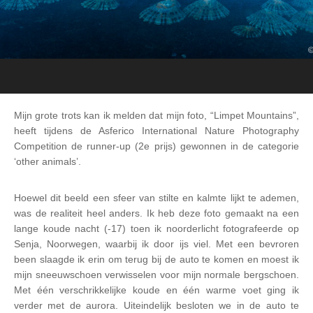
Mijn grote trots kan ik melden dat mijn foto, “Limpet Mountains”,
heeft tijdens de Asferico International Nature Photography
Competition de runner-up (2e prijs) gewonnen in de categorie
‘other animals’.
Hoewel dit beeld een sfeer van stilte en kalmte lijkt te ademen,
was de realiteit heel anders. Ik heb deze foto gemaakt na een
lange koude nacht (-17) toen ik noorderlicht fotografeerde op
Senja, Noorwegen, waarbij ik door ijs viel. Met een bevroren
been slaagde ik erin om terug bij de auto te komen en moest ik
mijn sneeuwschoen verwisselen voor mijn normale bergschoen.
Met één verschrikkelijke koude en één warme voet ging ik
verder met de aurora. Uiteindelijk besloten we in de auto te