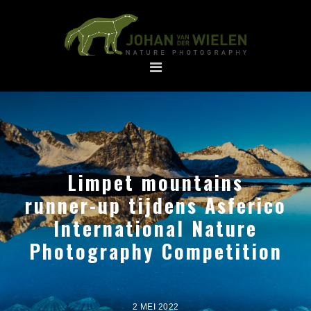
Spring
Door
naar
naar
de
de
hoofdnavigatie
hoofd
inhoud
Limpet mountains
runner-up tijdens Asferico
International Nature
Photography Competition
2 MEI 2022