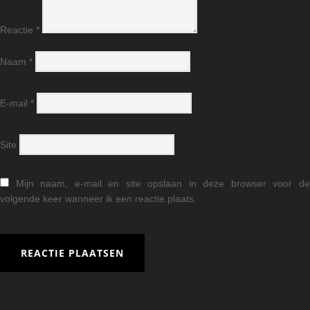
Reactie
*
Naam
*
E-mail
*
Site
Mijn naam, e-mail en site opslaan in deze browser voor d
volgende keer wanneer ik een reactie plaats.