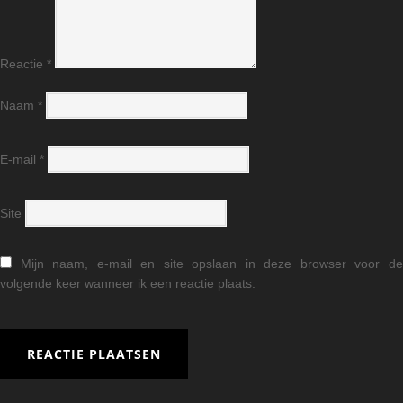
Reactie
*
Naam
*
E-mail
*
Site
Mijn naam, e-mail en site opslaan in deze browser voor d
volgende keer wanneer ik een reactie plaats.